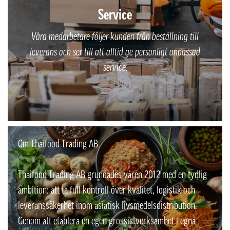
Service
Våra medarbetare följer kunden från beställning till
leverans och ser till att alltid ge personligt anpassad
service.
Om Thaifood Trading AB
Thaifood Trading AB grundades våren 2012 med en tydlig
ambition: att ta full kontroll över kvalitet, logistik och
leveranssäkerhet inom asiatisk livsmedelsdistribution.
Genom att etablera en egen grossistverksamhet i egna