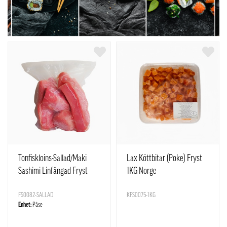
Tonfiskloins-Sallad/Maki
Lax Köttbitar (Poke) Fryst
Sashimi Linfångad Fryst
1KG Norge
ca1kg Vietnam
FS0082-SALLAD
KFS0075-1KG
Enhet:
Påse