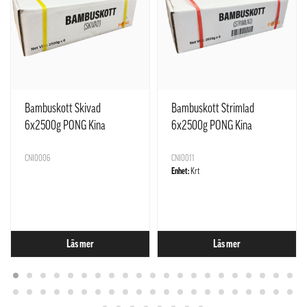
Bambuskott Skivad
Bambuskott Strimlad
6x2500g PONG Kina
6x2500g PONG Kina
CNI0006
CNI0011
Enhet:
Krt
Läs mer
Läs mer