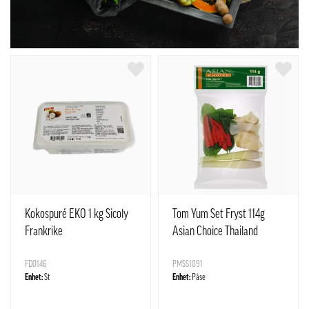
Kokospuré EKO 1 kg Sicoly
Tom Yum Set Fryst 114g
Frankrike
Asian Choice Thailand
FD0146
PMSS1091
Enhet:
St
Enhet:
Påse