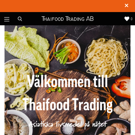
✕
0
Välkommen till
Thaifood Trading
Asiatiska livsmedel på nätet