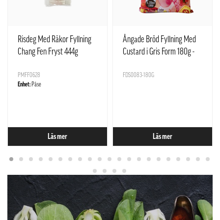
Risdeg Med Räkor Fyllning
Ångade Bröd Fyllning Med
Chang Fen Fryst 444g
Custard i Gris Form 180g -
SQ Kina
PMFF0628
FDS0083-180G
Enhet:
Påse
Läs mer
Läs mer