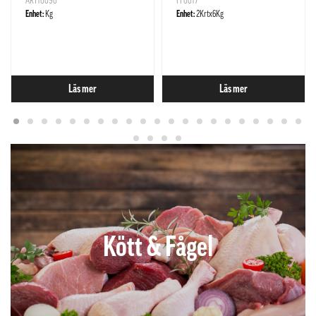
ART10090
FF0017
Enhet:
Kg
Enhet:
2Krtx6Kg
Läs mer
Läs mer
Kött & Fågel