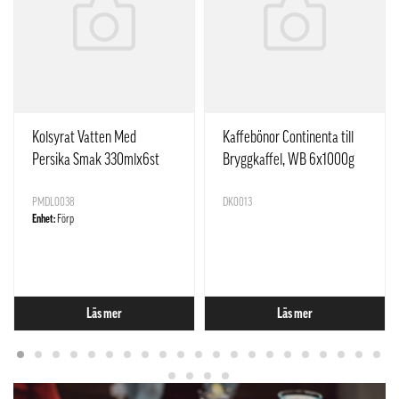
Kolsyrat Vatten Med
Kaffebönor Continenta till
Persika Smak 330mlx6st
Bryggkaffel, WB 6x1000g
Yuan Qi Sen Lin Kina
Löfberg Sverige
PMDL0038
DK0013
Enhet:
Förp
Läs mer
Läs mer