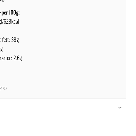
 per 100g:
kJ/628kcal
t fett: 38g
2g
rarter: 2.6g
1747