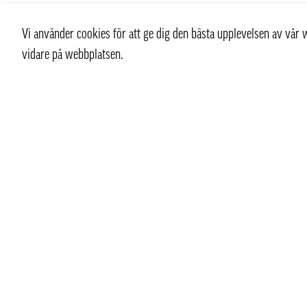
Vi använder cookies för att ge dig den bästa upplevelsen av vå
vidare på webbplatsen.
Kontakt
Kundtjän
+ 46 (0) 8 769 07 10
Kontakt
info@thaifoodtrading.se
Köpvillkor