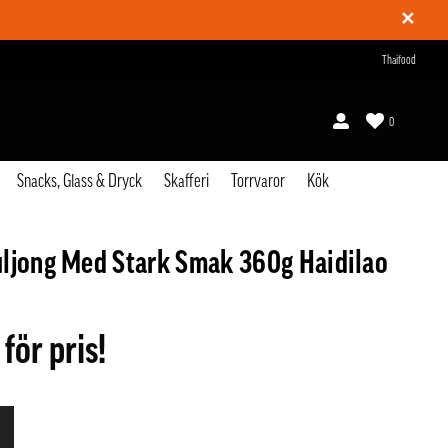
✕
Thaifood
0
Snacks, Glass & Dryck
Skafferi
Torrvaror
Kök
ljong Med Stark Smak 360g Haidilao
 för pris!