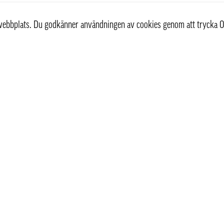
r webbplats. Du godkänner användningen av cookies genom att trycka O
st
Information
Om oss