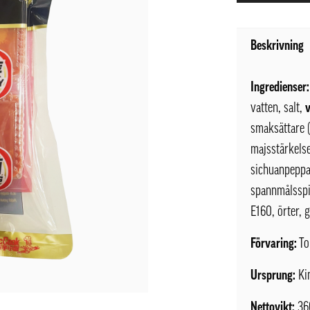
Beskrivning
Ingredienser:
vatten, salt,
smaksättare (
majsstärkel
sichuanpeppa
spannmålsspir
E160, örter, 
Förvaring:
To
Ursprung:
Ki
Nettovikt:
36