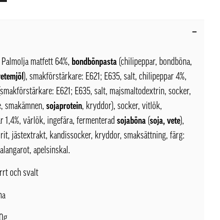
Palmolja matfett 64%,
bondbönpasta
(chilipeppar, bondböna,
vetemjöl
), smakförstärkare: E621; E635, salt, chilipeppar 4%,
smakförstärkare: E621; E635, salt, majsmaltodextrin, socker,
se, smakämnen,
sojaprotein
, kryddor), socker, vitlök,
r 1,4%, vårlök, ingefära, fermenterad
sojaböna
(
soja,
vete
),
it, jästextrakt, kandissocker, kryddor, smaksättning, färg:
galangarot, apelsinskal.
rrt och svalt
na
0g