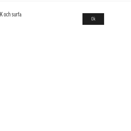
K och surfa
Ok
Sortiment
Hot pot
Frukt & Grönt
Kött, Fågel, Fisk, Skaldjur
Sushi & Poké
Dimsum & Dumpling
Veganskt
Mejeri, Ägg, Olja & Tofu