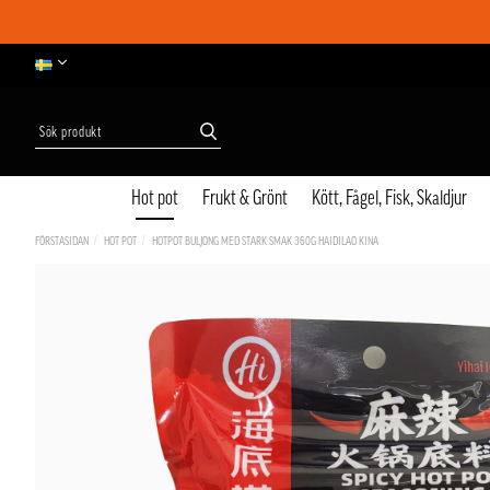
Hot pot
Frukt & Grönt
Kött, Fågel, Fisk, Skaldjur
FÖRSTASIDAN
HOT POT
HOTPOT BULJONG MED STARK SMAK 360G HAIDILAO KINA