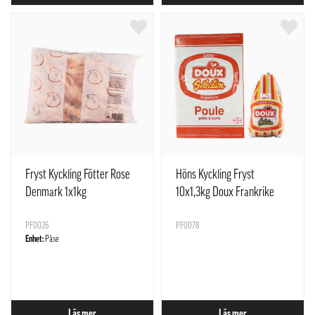
Fryst Kyckling Fötter Rose
Höns Kyckling Fryst
Denmark 1x1kg
10x1,3kg Doux Frankrike
PF0026
PF0078
Enhet:
Påse
Läs mer
Läs mer