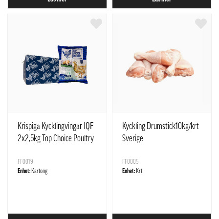
Krispiga Kycklingvingar IQF
Kyckling Drumstick10kg/krt
2x2,5kg Top Choice Poultry
Sverige
EU
FF0019
FF0005
Enhet:
Kartong
Enhet:
Krt