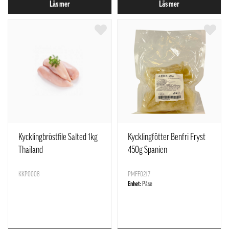
Läs mer
Läs mer
Kycklingbröstfile Salted 1kg
Kycklingfötter Benfri Fryst
Thailand
450g Spanien
KKP0008
PMFF0217
Enhet:
Påse