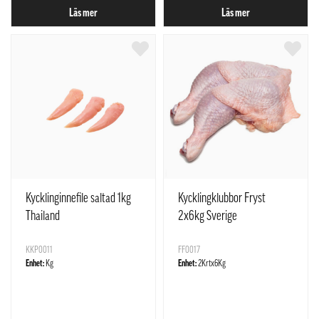
Läs mer
Läs mer
Kycklinginnefile saltad 1kg
Kycklingklubbor Fryst
Thailand
2x6kg Sverige
KKP0011
FF0017
Enhet:
Kg
Enhet:
2Krtx6Kg