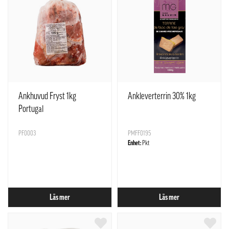
Ankhuvud Fryst 1kg
Ankleverterrin 30% 1kg
Portugal
PF0003
PMFF0195
Enhet:
Pkt
Läs mer
Läs mer