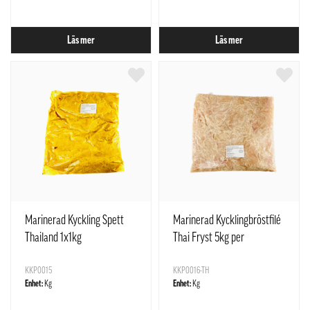
Läs mer
Läs mer
Marinerad Kyckling Spett
Marinerad Kycklingbröstfilé
Thailand 1x1kg
Thai Fryst 5kg per
förpackning. Beställs och
KKP0015
prissät
KKP0016-TH
Enhet:
Kg
Enhet:
Kg