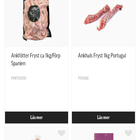
Ankfötter Fryst ca 1kg/Förp
Ankhals Fryst 1kg Portugal
Spanien
PMFF0090
PF0066
Läs mer
Läs mer