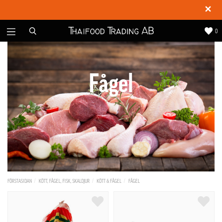
✕
0
Fågel
FÖRSTASIDAN
KÖTT, FÅGEL, FISK, SKALDJUR
KÖTT & FÅGEL
FÅGEL