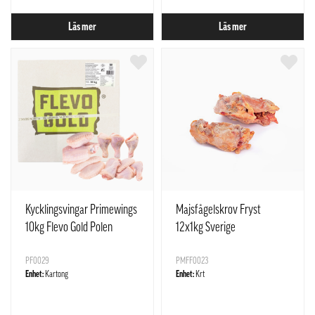
Läs mer
Läs mer
Kycklingsvingar Primewings
Majsfågelskrov Fryst
10kg Flevo Gold Polen
12x1kg Sverige
PF0029
PMFF0023
Enhet:
Kartong
Enhet:
Krt