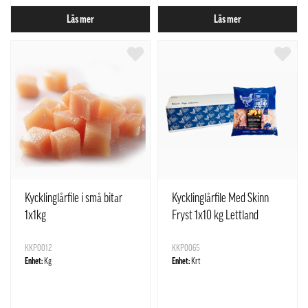
Läs mer
Läs mer
Kycklinglårfile i små bitar
Kycklinglårfile Med Skinn
1x1kg
Fryst 1x10 kg Lettland
KKP0012
KKP0065
Enhet:
Kg
Enhet:
Krt