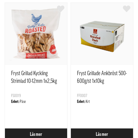
Fryst Grillad Kyckling
Fryst Grillade Ankbröst 500-
Strimlad 10-12mm 1x2,5kg
600g/st 1x10kg
FS0019
FF0007
Enhet:
Påse
Enhet:
Krt
Läs mer
Läs mer