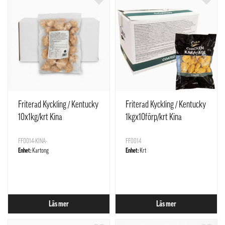
Friterad Kyckling / Kentucky
Friterad Kyckling / Kentucky
10x1kg/krt Kina
1kgx10förp/krt Kina
FF0014-KINA-
FF0014
Enhet:
Kartong
Enhet:
Krt
Läs mer
Läs mer