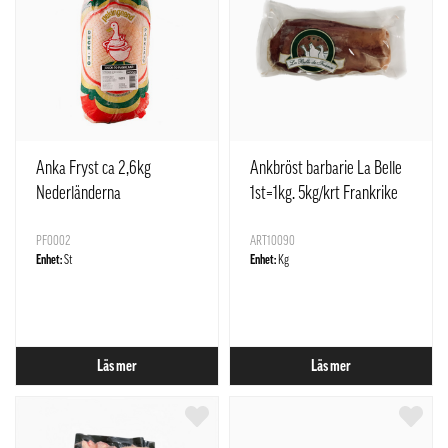
Anka Fryst ca 2,6kg
Ankbröst barbarie La Belle
Nederländerna
1st=1kg. 5kg/krt Frankrike
PF0002
ART10090
Enhet:
St
Enhet:
Kg
Läs mer
Läs mer