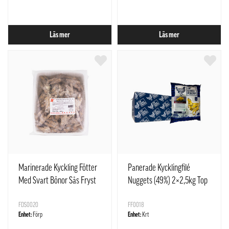
Läs mer
Läs mer
Marinerade Kyckling Fötter
Panerade Kycklingfilé
Med Svart Bönor Sås Fryst
Nuggets (49%) 2×2,5kg Top
1x2kg Metropole
Choice Poultry EU
FDS0020
FF0018
Enhet:
Förp
Enhet:
Krt