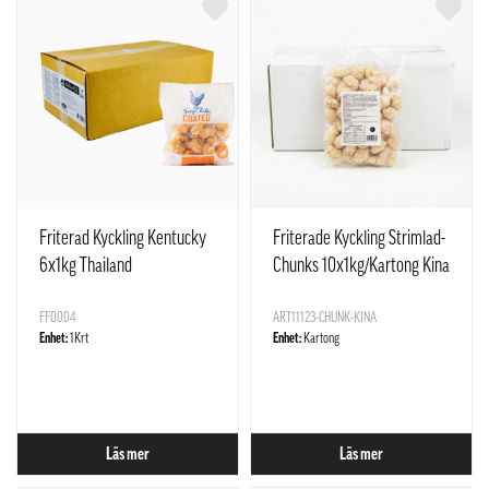
Friterad Kyckling Kentucky
Friterade Kyckling Strimlad-
6x1kg Thailand
Chunks 10x1kg/Kartong Kina
FF0004
ART11123-CHUNK-KINA
Enhet:
1Krt
Enhet:
Kartong
Läs mer
Läs mer