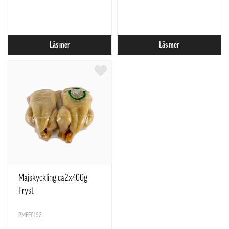
Läs mer
Läs mer
Majskyckling ca2x400g
Fryst
PMFF0192