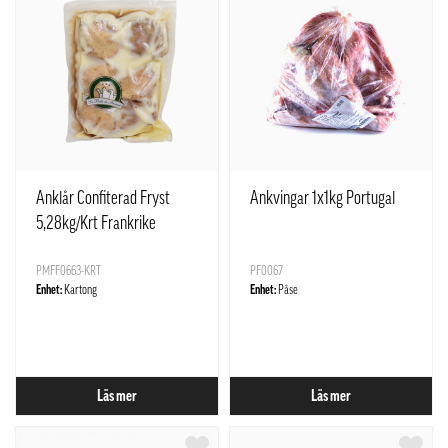
Anklår Confiterad Fryst
Ankvingar 1x1kg Portugal
5,28kg/Krt Frankrike
PMFF0663-KRT
PF0067
Enhet:
Kartong
Enhet:
Påse
Läs mer
Läs mer