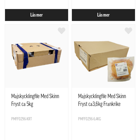
Läs mer
Läs mer
Majskycklingfile Med Skinn
Majskycklingfile Med Skinn
Fryst ca 5kg
Fryst ca3,6kg Frankrike
PMFF0296-KRT
PMFF0296-6,4KG