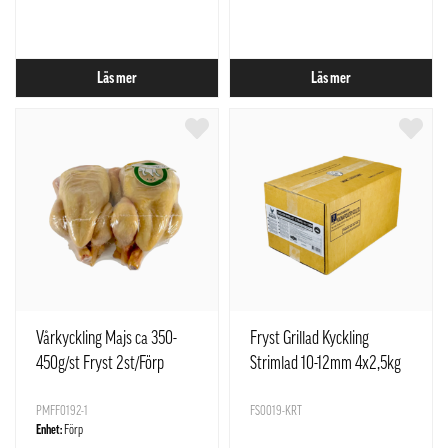
Läs mer
Läs mer
Vårkyckling Majs ca 350-
Fryst Grillad Kyckling
450g/st Fryst 2st/Förp
Strimlad 10-12mm 4x2,5kg
Frankrike
Kina
PMFF0192-1
FS0019-KRT
Enhet:
Förp