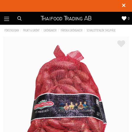
✕
0
FÖRSTASIDAN
FRUKT & GRÖNT
GRÖNSAKER
FÄRSKA GRÖNSAKER
SCHALOTTENLÖK 5KG/PÅSE