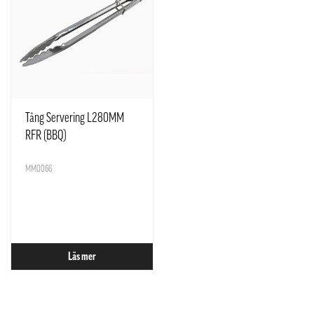
Tång Servering L280MM
RFR (BBQ)
MM0066
Läs mer