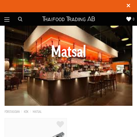
✕
0
Matsal
FÖRSTASIDAN
KÖK
MATSAL