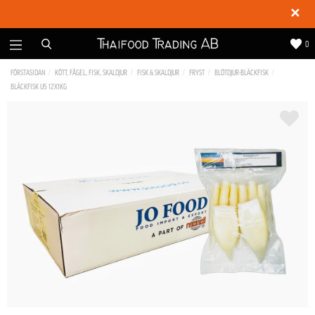
✕
0
FÖRSTASIDAN
KÖTT, FÅGEL, FISK, SKALDJUR
FISK & SKALDJUR
FRYST
BLÖTDJUR-BLÄCKFISK
BLÄCKFISK U5 12X1KG