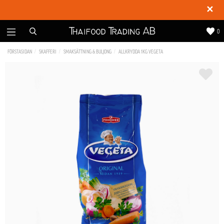
✕
0
FÖRSTASIDAN
SKAFFERI
SMAKSÄTTNING & BULJONG
ALLKRYDDA 1KG VEGETA