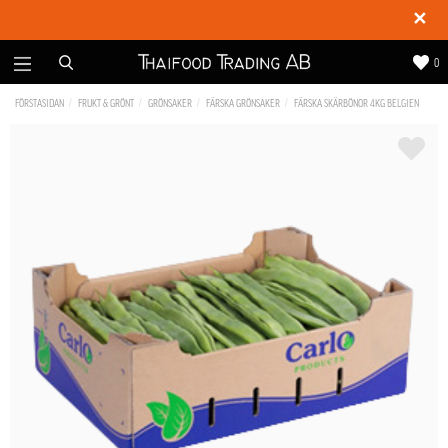
✕
0
FÖRSTASIDAN
FRUKT & GRÖNT
GRÖNSAKER
FÄRSKA GRÖNSAKER
FÄRSKA SKÄRBÖNOR 4KG BELGIEN