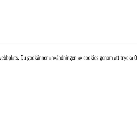
r webbplats. Du godkänner användningen av cookies genom att trycka O
st
Information
Om oss