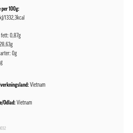
 per 100g:
kJ/1332,3kcal
 fett: 0,87g
 28,63g
arter: 0g
4g
lverkningsland:
Vietnam
e/Odlad:
Vietnam
0032