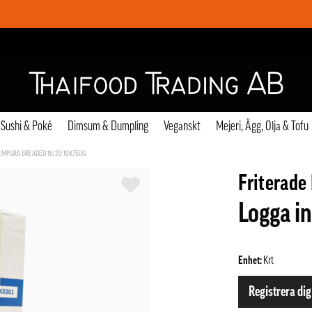
Sushi & Poké
Dimsum & Dumpling
Veganskt
Mejeri, Ägg, Olja & Tofu
EMPURA BREADED 16/20 10X750G
Friterade
Logga in
Enhet:
Krt
Registrera dig