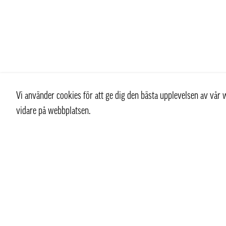
Vi använder cookies för att ge dig den bästa upplevelsen av vå
vidare på webbplatsen.
Kontakt
Kundtjän
+ 46 (0) 8 769 07 10
Kontakt
info@thaifoodtrading.se
Köpvillkor