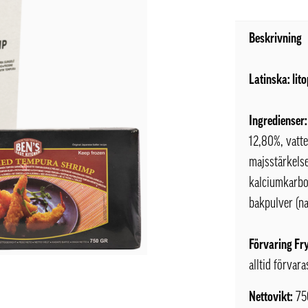
Beskrivning
Latinska: li
Ingredienser:
12,80%, vatte
majsstärkels
kalciumkarbo
bakpulver (na
Förvaring Fr
alltid förvara
Nettovikt:
75