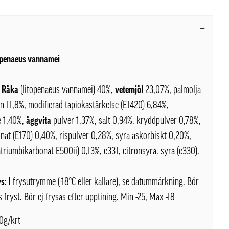
topenaeus vannamei
Räka
(litopenaeus vannamei) 40%,
vetemjöl
23,07%, palmolja
n 11,8%, modifierad tapiokastärkelse (E1420) 6,84%,
e 1,40%,
äggvita
pulver 1,37%, salt 0,94%. kryddpulver 0,78%,
nat (E170) 0,40%, rispulver 0,28%, syra askorbiskt 0,20%,
triumbikarbonat E500ii) 0,13%, e331, citronsyra. syra (e330).
ys:
I frysutrymme (-18ºC eller kallare), se datummärkning. Bör
s fryst. Bör ej frysas efter upptining. Min -25, Max -18
0g/krt