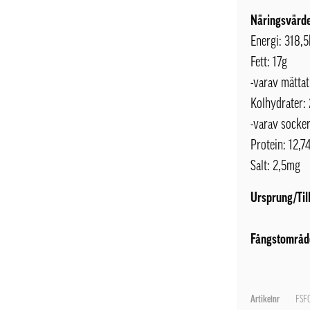
Näringsvärde
Energi: 318,5
Fett: 17g
-varav mättat
Kolhydrater:
-varav socker
Protein: 12,7
Salt: 2,5mg
Ursprung/Til
Fångstområd
Artikelnr
FSF