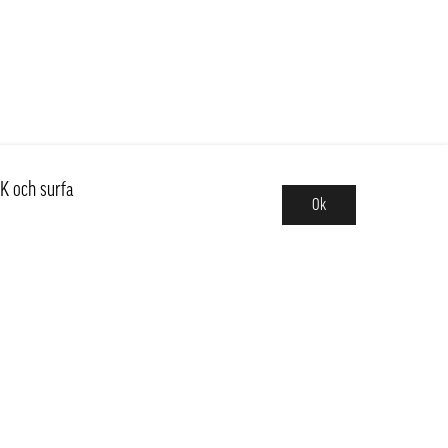
K och surfa
Ok
Sortiment
Hot pot
Frukt & Grönt
Kött, Fågel, Fisk, Skaldjur