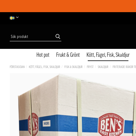
Hot pot
Frukt & Grönt
Kött, Fågel, Fisk, Skaldjur
FÖRSTASIDAN
KÖTT, FÅGEL, FISK, SKALDJUR
FISK & SKALDJUR
FRYST
SKALDJUR
FRITERADE RÄKOR T