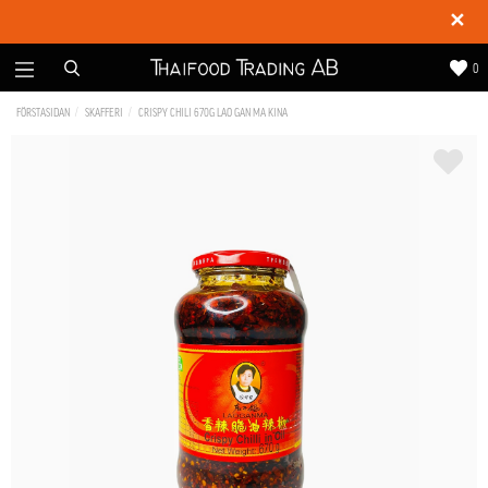
✕
0
FÖRSTASIDAN
SKAFFERI
CRISPY CHILI 670G LAO GAN MA KINA