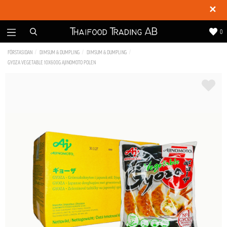
✕
0
FÖRSTASIDAN
DIMSUM & DUMPLING
DIMSUM & DUMPLING
GYOZA VEGETABLE 10X600G AJINOMOTO POLEN