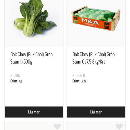
Bok Choy (Pak Choi) Grön
Bok Choy (Pak Choi) Grön
Stam 1x500g
Stam Ca7,5-8kg/Krt
Netherländerna
PT0087
PT0042-NL
Enhet:
Kg
Enhet:
Låda
Läs mer
Läs mer