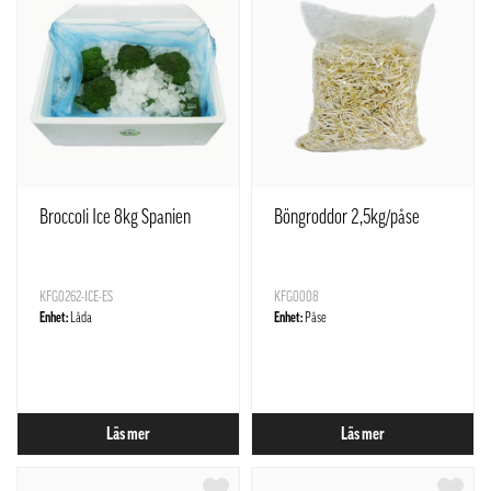
Broccoli Ice 8kg Spanien
Böngroddor 2,5kg/påse
KFG0262-ICE-ES
KFG0008
Enhet:
Låda
Enhet:
Påse
Läs mer
Läs mer