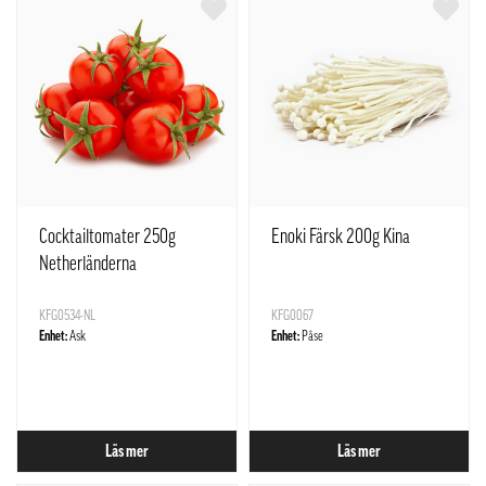
Cocktailtomater 250g
Enoki Färsk 200g Kina
Netherländerna
KFG0534-NL
KFG0067
Enhet:
Ask
Enhet:
Påse
Läs mer
Läs mer