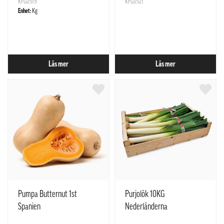
KFG0519
KFG0521
Enhet:
Kg
Läs mer
Läs mer
Pumpa Butternut 1st
Purjolök 10KG
Spanien
Nederländerna