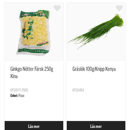
Ginkgo Nötter Färsk 250g
Gräslök 100g/Knipp Kenya
Kina
KFG0117-250G
KFG0494
Enhet:
Påse
Läs mer
Läs mer