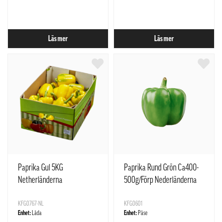
Läs mer
Läs mer
Paprika Gul 5KG
Paprika Rund Grön Ca400-
Netherländerna
500g/Förp Nederländerna
KFG0767-NL
KFG0601
Enhet:
Låda
Enhet:
Påse