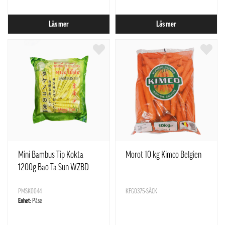
Läs mer
Läs mer
Mini Bambus Tip Kokta
Morot 10 kg Kimco Belgien
1200g Bao Ta Sun WZBD
PMSK0044
KFG0375-SÄCK
Enhet:
Påse