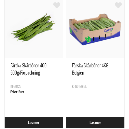
Färska Skärbönor 400-
Färska Skärbönor 4KG
500g/Förpackning
Belgien
KFG0126
KFG0126-BE
Enhet:
Bunt
Läs mer
Läs mer