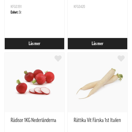
styck
KFG0391
KFG0420
Enhet:
St
Läs mer
Läs mer
Rädisor 1KG Nederländerna
Rättika Vit Färska 1st Italien