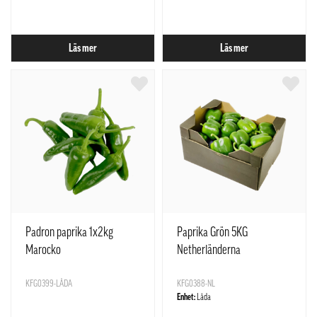
Läs mer
Läs mer
Padron paprika 1x2kg
Paprika Grön 5KG
Marocko
Netherländerna
KFG0399-LÅDA
KFG0388-NL
Enhet:
Låda