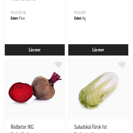
KFG0385-NL
KFG0385
Enhet:
Påse
Enhet:
Kg
Läs mer
Läs mer
Rödbetor 1KG
Salladskål Färsk 1st