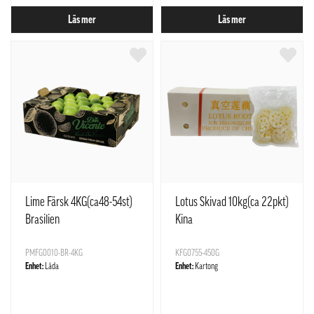
Läs mer
Läs mer
Lime Färsk 4KG(ca48-54st)
Lotus Skivad 10kg(ca 22pkt)
Brasilien
Kina
PMFG0010-BR-4KG
KFG0755-450G
Enhet:
Låda
Enhet:
Kartong