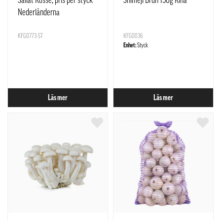
Sallat Rosse, pris per styck
Shimeji Brun 150g Kina
Nederländerna
KFG0773-ST
KFG0036
Enhet:
Styck
Läs mer
Läs mer