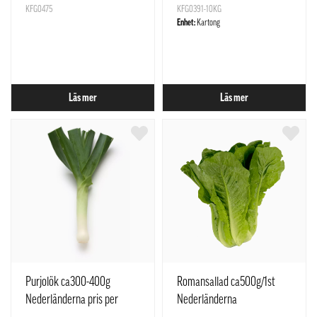
KFG0475
KFG0391-10KG
Enhet:
Kartong
Läs mer
Läs mer
Purjolök ca300-400g
Romansallad ca500g/1st
Nederländerna pris per
Nederländerna