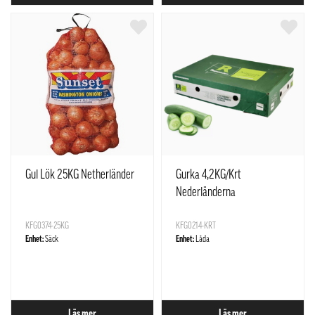
Gul Lök 25KG Netherländer
Gurka 4,2KG/Krt
Nederländerna
KFG0374-25KG
KFG0214-KRT
Enhet:
Säck
Enhet:
Låda
Läs mer
Läs mer