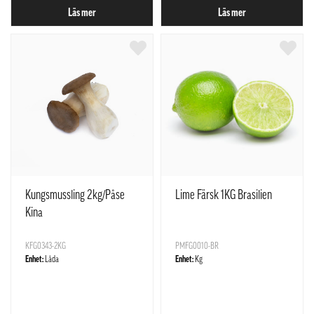
Läs mer
Läs mer
Kungsmussling 2kg/Påse
Lime Färsk 1KG Brasilien
Kina
KFG0343-2KG
PMFG0010-BR
Enhet:
Låda
Enhet:
Kg