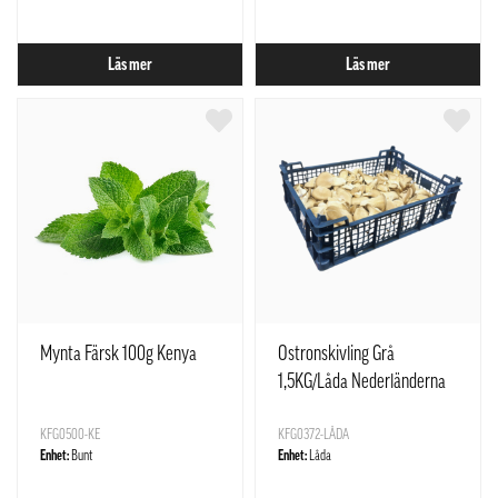
Läs mer
Läs mer
Mynta Färsk 100g Kenya
Ostronskivling Grå
1,5KG/Låda Nederländerna
KFG0500-KE
KFG0372-LÅDA
Enhet:
Bunt
Enhet:
Låda