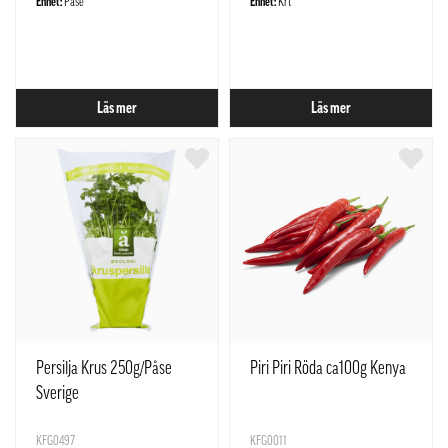
Enhet:
Påse
Enhet:
Krt
Läs mer
Läs mer
Persilja Krus 250g/Påse
Piri Piri Röda ca100g Kenya
Sverige
KFG0497
KFG0011