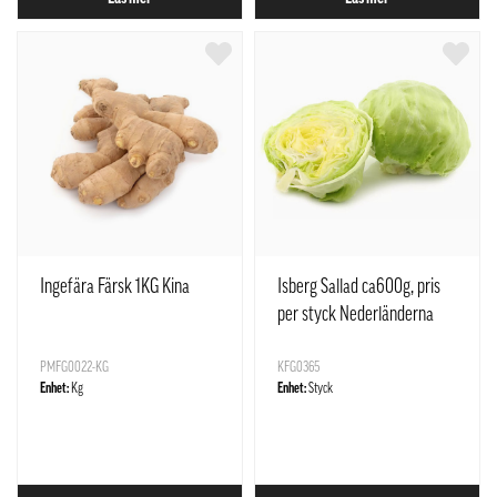
Ingefära Färsk 1KG Kina
Isberg Sallad ca600g, pris
per styck Nederländerna
PMFG0022-KG
KFG0365
Enhet:
Kg
Enhet:
Styck