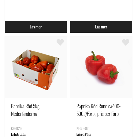
Läs mer
Läs mer
Paprika Röd 5kg
Paprika Röd Rund ca400-
Nederländerna
500g/Förp , pris per förp
Nederländerna
KFG0212
KFG0602
Enhet:
Låda
Enhet:
Påse