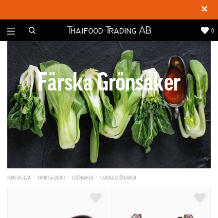
✕
0
Färska Grönsaker
FÖRSTASIDAN
FRUKT & GRÖNT
GRÖNSAKER
FÄRSKA GRÖNSAKER