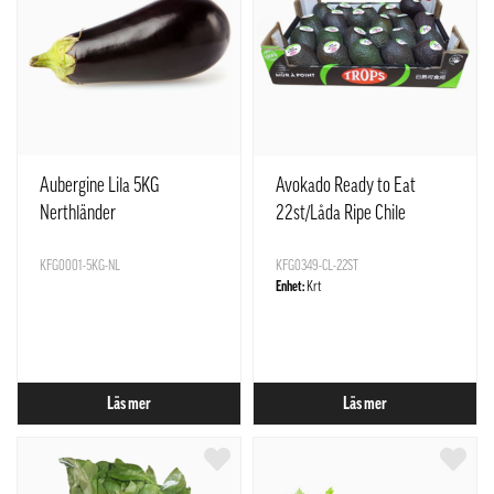
Aubergine Lila 5KG
Avokado Ready to Eat
Nerthländer
22st/Låda Ripe Chile
KFG0001-5KG-NL
KFG0349-CL-22ST
Enhet:
Krt
Läs mer
Läs mer