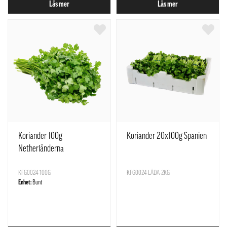
Läs mer
Läs mer
Koriander 100g
Koriander 20x100g Spanien
Netherländerna
KFG0024-100G
KFG0024-LÅDA-2KG
Enhet:
Bunt