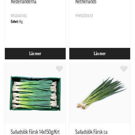
Nederländerna
Netherlands
KFG0443-KG
PMFG0016-ST
Enhet:
Kg
Läs mer
Läs mer
Salladslök Färsk 14x150g/Krt
Salladslök Färsk ca