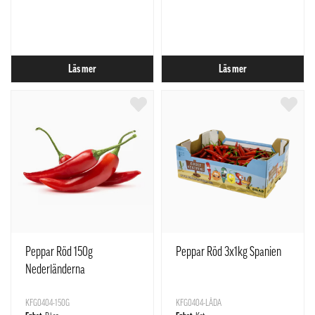
Läs mer
Läs mer
Peppar Röd 150g
Peppar Röd 3x1kg Spanien
Nederländerna
KFG0404-150G
KFG0404-LÅDA