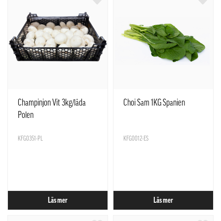
Champinjon Vit 3kg/låda
Choi Sam 1KG Spanien
Polen
KFG0351-PL
KFG0012-ES
Läs mer
Läs mer