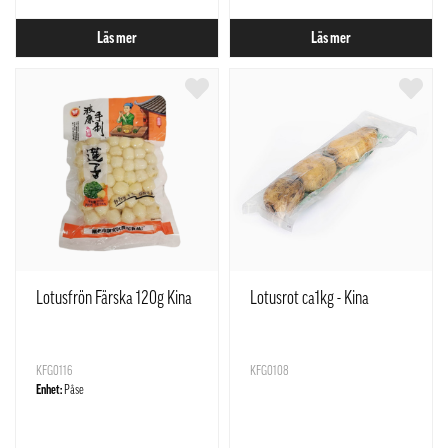
Läs mer
Läs mer
Lotusfrön Färska 120g Kina
Lotusrot ca1kg - Kina
KFG0116
KFG0108
Enhet:
Påse