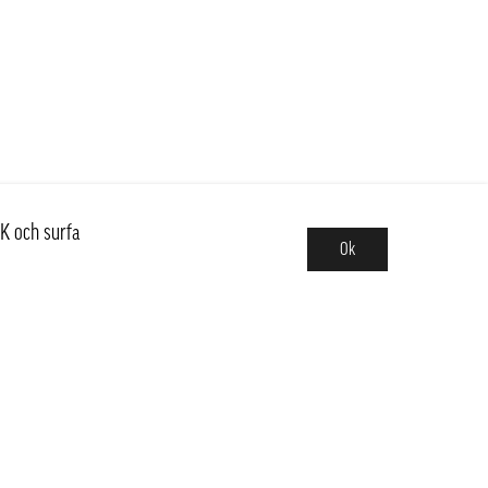
K och surfa
Ok
Sortiment
Hot pot
Frukt & Grönt