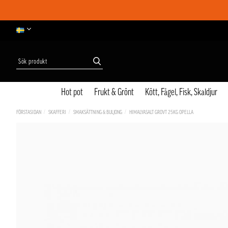
Hot pot
Frukt & Grönt
Kött, Fågel, Fisk, Skaldjur
FÖRSTASIDAN
SKAFFERI
SMAKSÄTTNING & BULJONG
HIMALYASALT GROVT 25KG OPELLA