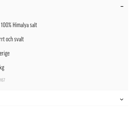
100% Himalya salt
rrt och svalt
erige
kg
167