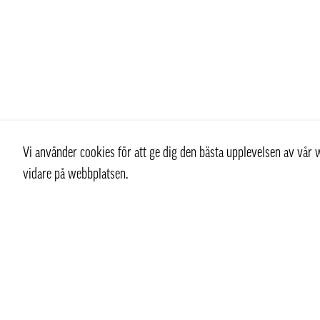
Vi använder cookies för att ge dig den bästa upplevelsen av vå
vidare på webbplatsen.
Kontakt
Kundtjän
+ 46 (0) 8 769 07 10
Kontakt
info@thaifoodtrading.se
Köpvillkor