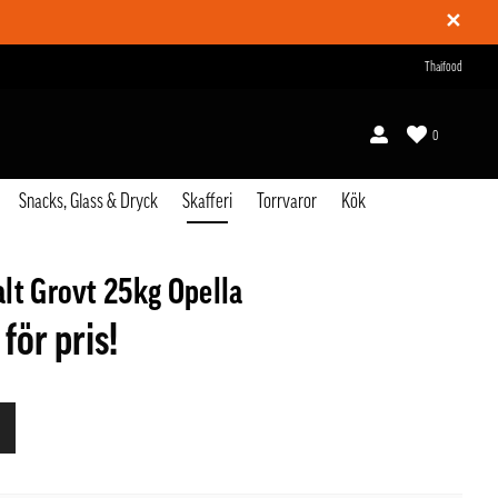
✕
Thaifood
0
Snacks, Glass & Dryck
Skafferi
Torrvaror
Kök
lt Grovt 25kg Opella
 för pris!