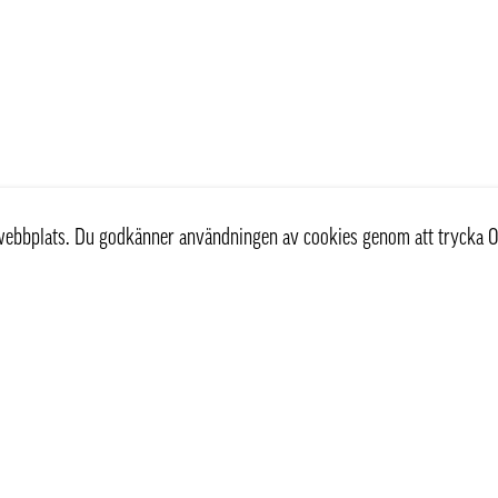
r webbplats. Du godkänner användningen av cookies genom att trycka O
st
Information
Om oss