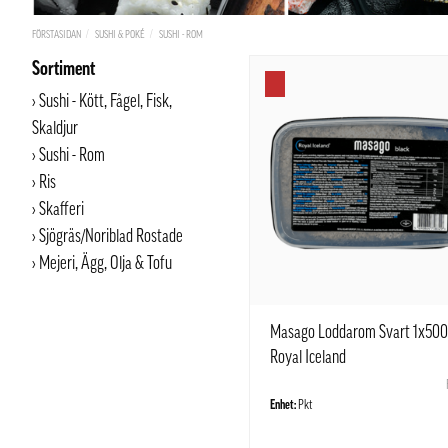
FÖRSTASIDAN
SUSHI & POKÉ
SUSHI - ROM
Sortiment
Sushi - Kött, Fågel, Fisk,
Skaldjur
Sushi - Rom
Ris
Skafferi
Sjögräs/Noriblad Rostade
Mejeri, Ägg, Olja & Tofu
Masago Loddarom Svart 1x50
Royal Iceland
Enhet:
Pkt