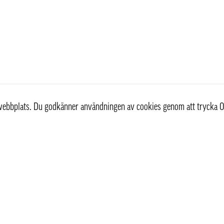
r webbplats. Du godkänner användningen av cookies genom att trycka O
st
Information
Om oss