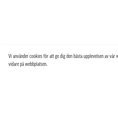
Vi använder cookies för att ge dig den bästa upplevelsen av vå
vidare på webbplatsen.
Kontakt
Kundtjän
+ 46 (0) 8 769 07 10
Kontakt
info@thaifoodtrading.se
Köpvillkor