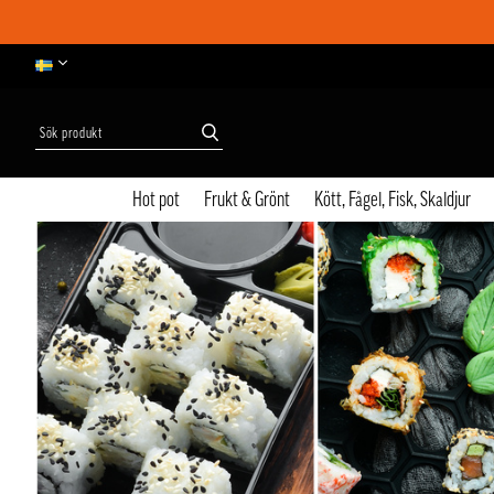
Hot pot
Frukt & Grönt
Kött, Fågel, Fisk, Skaldjur