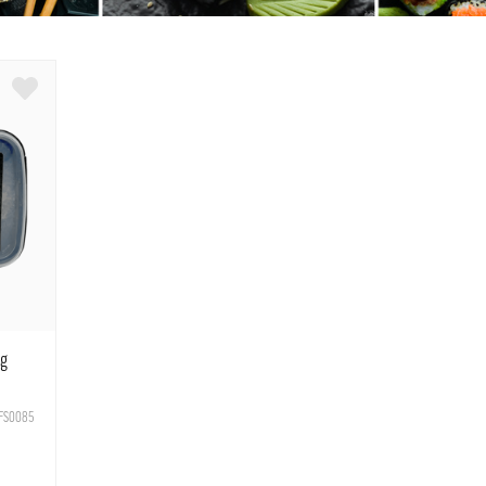
0g
FS0085