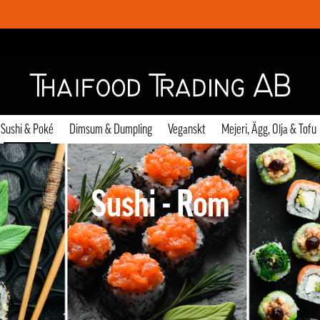
Sushi & Poké
Dimsum & Dumpling
Veganskt
Mejeri, Ägg, Olja & Tofu
Sushi - Rom