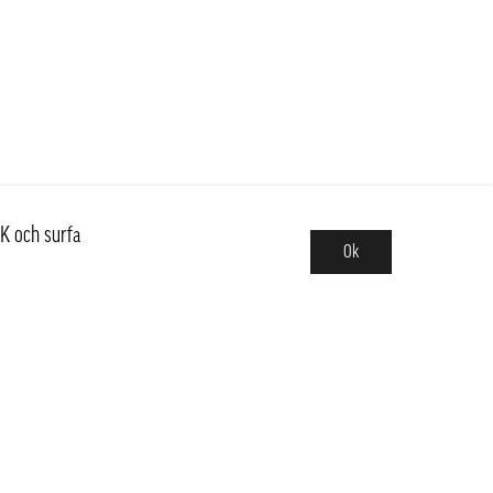
K och surfa
Ok
Sortiment
Hot pot
Frukt & Grönt