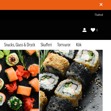
✕
Thaifood
0
Snacks, Glass & Dryck
Skafferi
Torrvaror
Kök