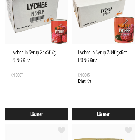
Lychee in Syrup 24x567g
Lychee in Syrup 2840gx6st
PONG Kina
PONG Kina
CNI0007
CNI0005
Enhet:
Krt
Läs mer
Läs mer