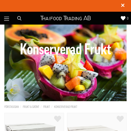
✕
0
Konserverad Frukt
FÖRSTASIDAN
FRUKT & GRÖNT
FRUKT
KONSERVERAD FRUKT