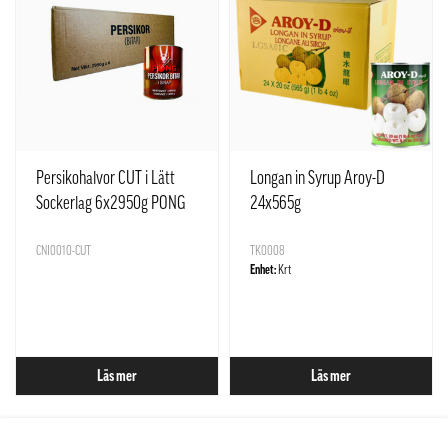
Persikohalvor CUT i Lätt
Longan in Syrup Aroy-D
Sockerlag 6x2950g PONG
24x565g
Kina
CNI0010-CUT
TK0008
Enhet:
Krt
Läs mer
Läs mer