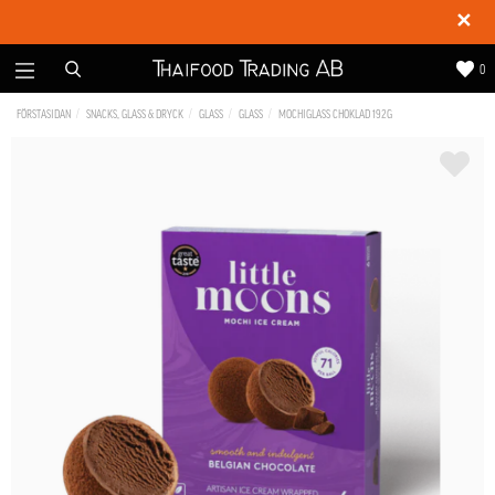
✕
0
FÖRSTASIDAN
SNACKS, GLASS & DRYCK
GLASS
GLASS
MOCHIGLASS CHOKLAD 192G