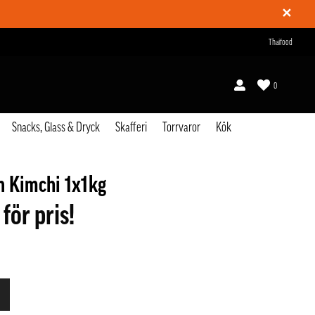
✕
Thaifood
0
Snacks, Glass & Dryck
Skafferi
Torrvaror
Kök
 Kimchi 1x1kg
 för pris!