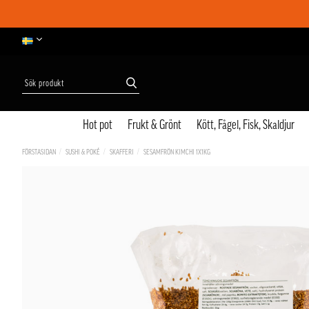
Hot pot
Frukt & Grönt
Kött, Fågel, Fisk, Skaldjur
FÖRSTASIDAN
SUSHI & POKÉ
SKAFFERI
SESAMFRÖN KIMCHI 1X1KG