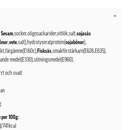
Sesam
,socker,oligosackarider,vitlök,salt,
sojasås
önor
,
vete
,salt),hydrolyseratprotein(
sojabönor
),
akt,färgämne(E160c),
Fisksås
,smakförstärkare(E626,E635),
rande medel(E330),sötningsmedel(E960).
rrt och svalt
pan
g
 per 100g:
J/741kcal