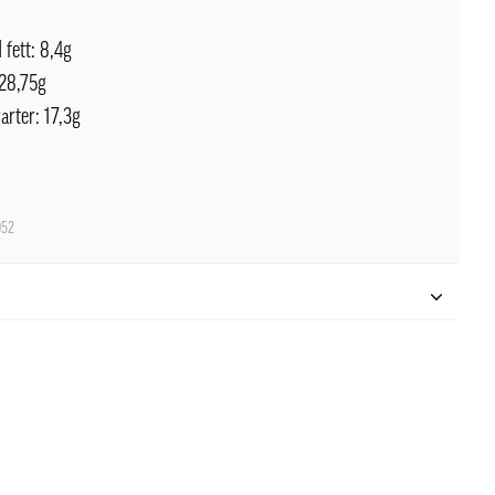
 fett: 8,4g
 28,75g
arter: 17,3g
052