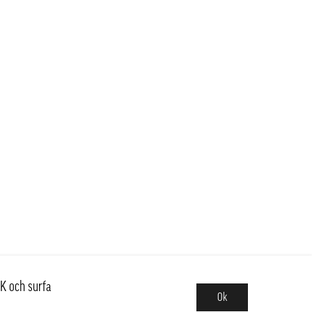
K och surfa
Ok