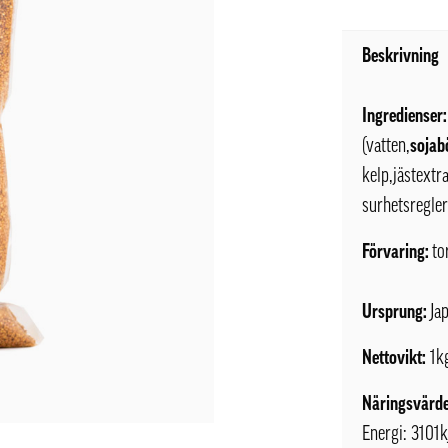
Beskrivning
Ingredienser:
(vatten,
sojab
kelp,jästextr
surhetsregle
Förvaring:
to
Ursprung:
Ja
Nettovikt:
1k
Näringsvärde
Energi: 3101k