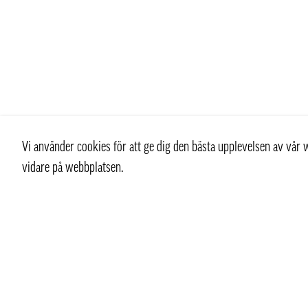
Vi använder cookies för att ge dig den bästa upplevelsen av vå
vidare på webbplatsen.
Kontakt
Kundtjän
+ 46 (0) 8 769 07 10
Kontakt
info@thaifoodtrading.se
Köpvillkor