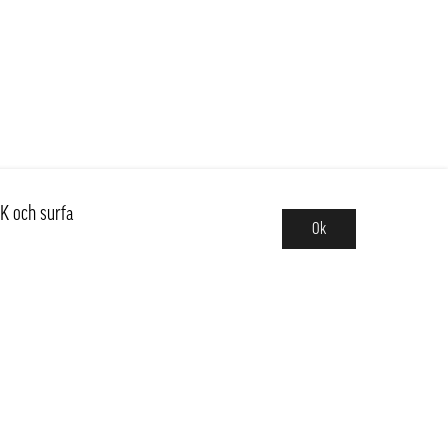
K och surfa
Ok
Sortiment
Hot pot
Frukt & Grönt