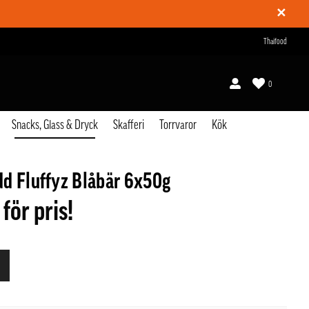
✕
Thaifood
0
Snacks, Glass & Dryck
Skafferi
Torrvaror
Kök
d Fluffyz Blåbär 6x50g
 för pris!