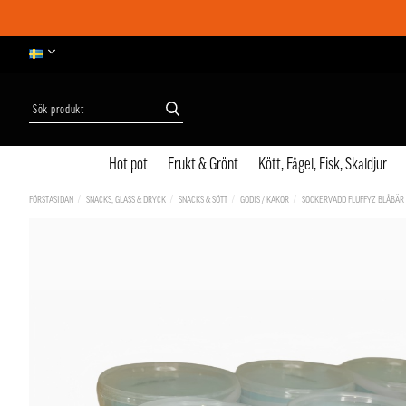
Hot pot
Frukt & Grönt
Kött, Fågel, Fisk, Skaldjur
FÖRSTASIDAN
SNACKS, GLASS & DRYCK
SNACKS & SÖTT
GODIS / KAKOR
SOCKERVADD FLUFFYZ BLÅBÄR