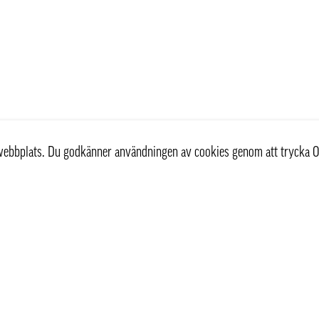
r webbplats. Du godkänner användningen av cookies genom att trycka O
st
Information
Om oss