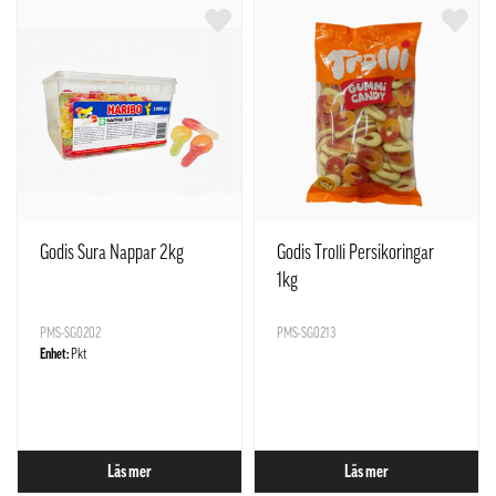
Godis Sura Nappar 2kg
Godis Trolli Persikoringar
1kg
PMS-SG0202
PMS-SG0213
Enhet:
Pkt
Läs mer
Läs mer