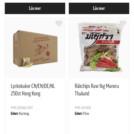
Läs mer
Läs mer
Lyckokakor CN/EN/DE/NL
Räkchips Raw 1kg Manora
250st Hong Kong
Thailand
PMS-SK0662-KRT
PMS-SK1408
Enhet:
Kartong
Enhet:
Påse