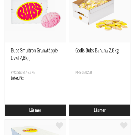
Bubs Smultron Granatäpple
Godis Bubs Banana 2,8kg
Oval 2,8kg
PMS-SG0217-2.8KG
PMS-SG0258
Enhet:
Pkt
Läs mer
Läs mer