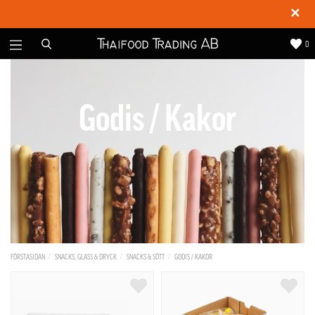
✕
0
Godis / Kakor
FÖRSTASIDAN
SNACKS, GLASS & DRYCK
SNACKS & SÖTT
GODIS / KAKOR