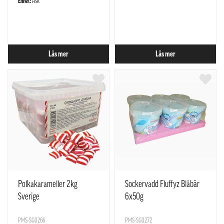
Enhet:
Ask
Läs mer
Läs mer
Polkakarameller 2kg
Sockervadd Fluffyz Blåbär
Sverige
6x50g
PMS-SG0266
PMS-SG0272