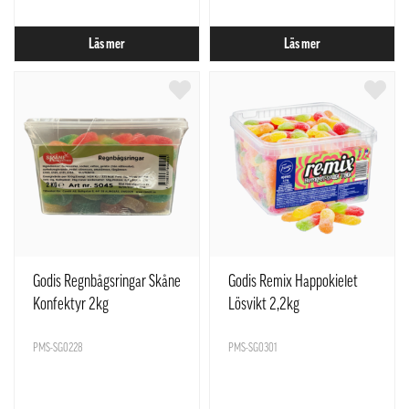
Läs mer
Läs mer
Godis Regnbågsringar Skåne
Godis Remix Happokielet
Konfektyr 2kg
Lösvikt 2,2kg
PMS-SG0228
PMS-SG0301