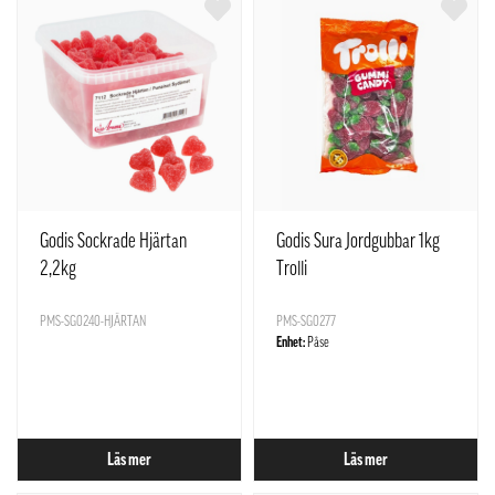
Godis Sockrade Hjärtan
Godis Sura Jordgubbar 1kg
2,2kg
Trolli
PMS-SG0240-HJÄRTAN
PMS-SG0277
Enhet:
Påse
Läs mer
Läs mer