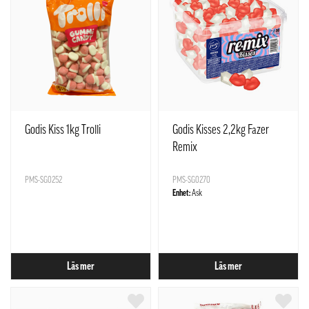
Godis Kiss 1kg Trolli
Godis Kisses 2,2kg Fazer
Remix
PMS-SG0252
PMS-SG0270
Enhet:
Ask
Läs mer
Läs mer