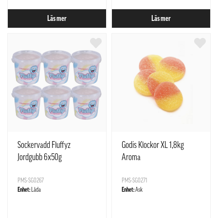
Läs mer
Läs mer
Sockervadd Fluffyz
Godis Klockor XL 1,8kg
Jordgubb 6x50g
Aroma
PMS-SG0267
PMS-SG0271
Enhet:
Låda
Enhet:
Ask