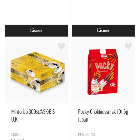
Läs mer
Läs mer
Mintcrisp 300st/ASK/E.S
Pocky Chokladssmak 101,6g
U.K.
Japan
DK0008
PMS-SK0743