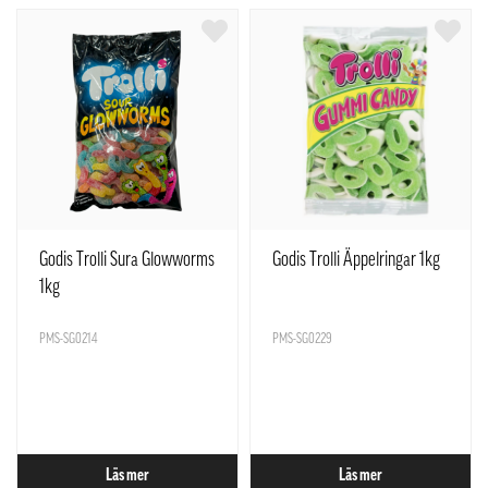
Godis Trolli Sura Glowworms
Godis Trolli Äppelringar 1kg
1kg
PMS-SG0214
PMS-SG0229
Läs mer
Läs mer