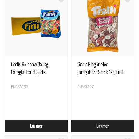
Godis Rainbow 3x1kg
Godis Ringar Med
Färgglatt surt godis
Jordgubbar Smak 1kg Trolli
PMS-SG0273
PMS-SG0255
Läs mer
Läs mer