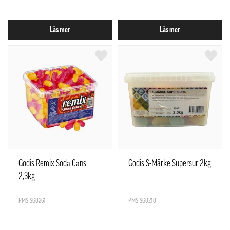
Läs mer
Läs mer
Godis Remix Soda Cans
Godis S-Märke Supersur 2kg
2,3kg
PMS-SG0261
PMS-SG0210