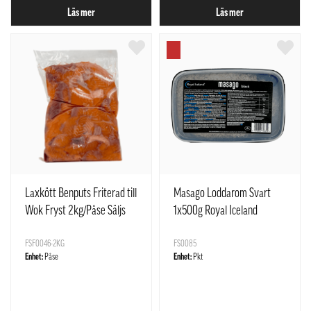
Läs mer
Läs mer
Laxkött Benputs Friterad till
Masago Loddarom Svart
Wok Fryst 2kg/Påse Säljs
1x500g Royal Iceland
endast i påse
FSF0046-2KG
FS0085
Enhet:
Påse
Enhet:
Pkt