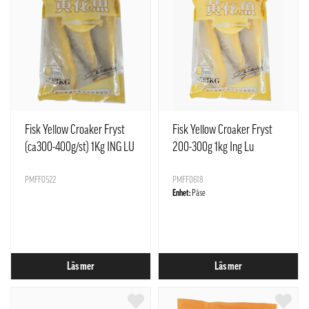
Fisk Yellow Croaker Fryst
Fisk Yellow Croaker Fryst
(ca300-400g/st) 1Kg ING LU
200-300g 1kg Ing Lu
Kina
PMFF0522
PMFF0618
Enhet:
Påse
Läs mer
Läs mer