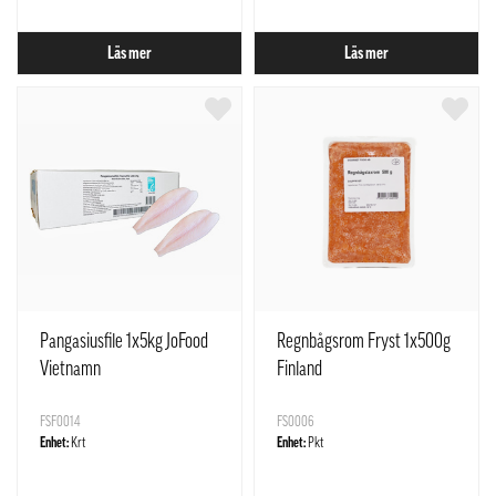
Läs mer
Läs mer
Pangasiusfile 1x5kg JoFood
Regnbågsrom Fryst 1x500g
Vietnamn
Finland
FSF0014
FS0006
Enhet:
Krt
Enhet:
Pkt