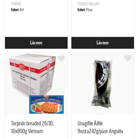
FS0062
FS0082-SALLAD
Enhet:
Krt
Enhet:
Påse
Läs mer
Läs mer
Torpedo breaded 26/30,
Unagifile Ålfile
10x800g Vietnam
9oz/ca242g/påse Anguilla