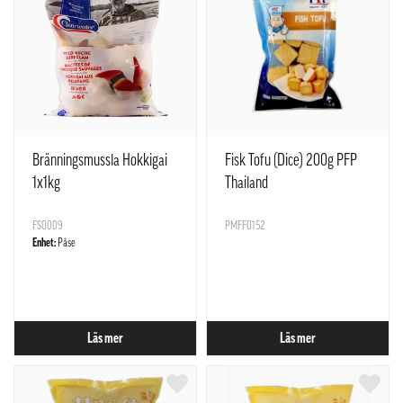
Bränningsmussla Hokkigai
Fisk Tofu (Dice) 200g PFP
1x1kg
Thailand
FS0009
PMFF0152
Enhet:
Påse
Läs mer
Läs mer