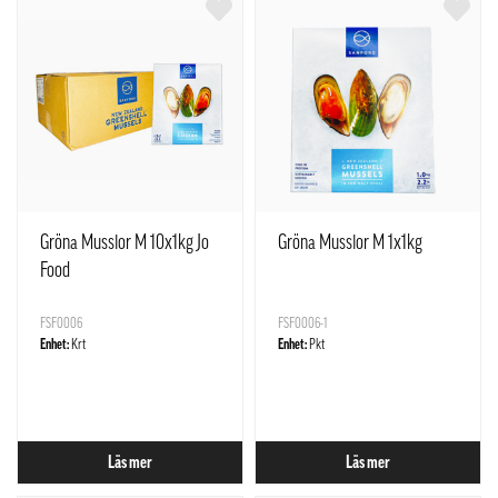
Gröna Musslor M 10x1kg Jo
Gröna Musslor M 1x1kg
Food
FSF0006
FSF0006-1
Enhet:
Krt
Enhet:
Pkt
Läs mer
Läs mer