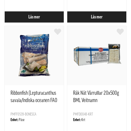
Läs mer
Läs mer
Ribbonfish (Lepturacanthus
Räk Nät Vårrulllar 20x500g
savala/Indiska oceanen FAO
BML Veitnamn
zon 051) fryst Netto 800 g
BONESCA Indien
PMFF0539-BONESCA
PMFD0048-KRT
Enhet:
Påse
Enhet:
Krt