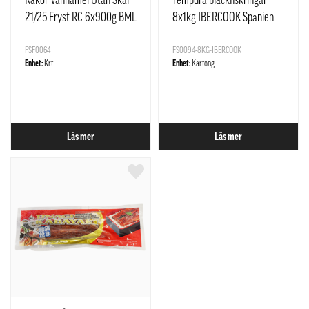
Räkor Vannamei Utan Skal
Tempura bläckfiskringar
21/25 Fryst RC 6x900g BML
8x1kg IBERCOOK Spanien
B.V. Indien
FSF0064
FS0094-8KG-IBERCOOK
Enhet:
Krt
Enhet:
Kartong
Läs mer
Läs mer