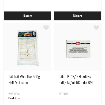
Läs mer
Läs mer
Räk Nät Vårrulllar 500g
Räkor BT 13/15 Headless
BML Veitnamn
6x0,9 kg/krt RC India BML
PMFD0048
ART10148
Enhet:
Påse