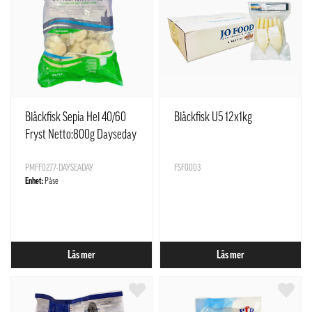
Bläckfisk Sepia Hel 40/60
Bläckfisk U5 12x1kg
Fryst Netto:800g Dayseday
India
PMFF0277-DAYSEADAY
FSF0003
Enhet:
Påse
Läs mer
Läs mer