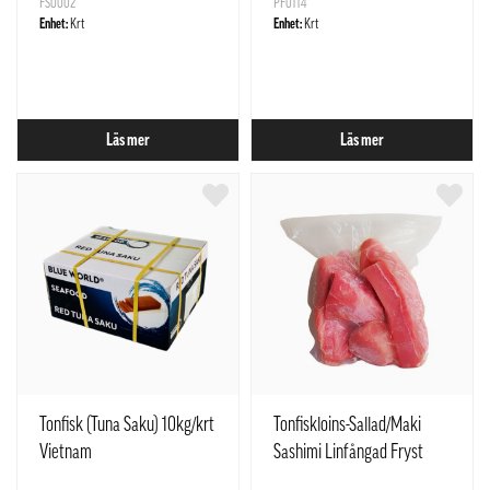
FS0002
PF0114
Enhet:
Krt
Enhet:
Krt
Läs mer
Läs mer
Tonfisk (Tuna Saku) 10kg/krt
Tonfiskloins-Sallad/Maki
Vietnam
Sashimi Linfångad Fryst
ca1kg Vietnam