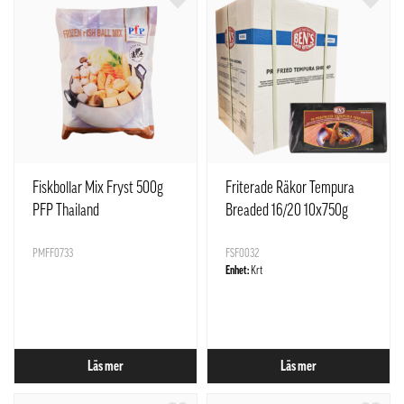
Fiskbollar Mix Fryst 500g
Friterade Räkor Tempura
PFP Thailand
Breaded 16/20 10x750g
PMFF0733
FSF0032
Enhet:
Krt
Läs mer
Läs mer