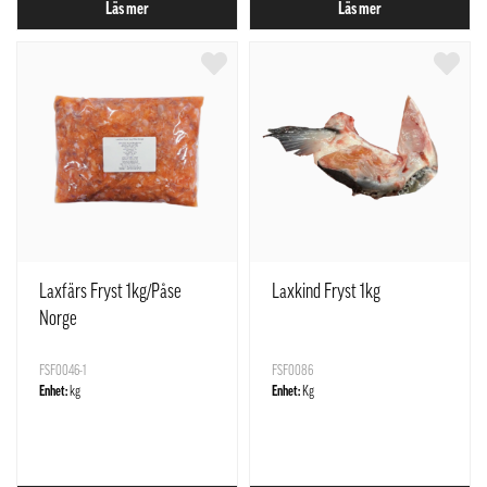
Läs mer
Läs mer
Laxfärs Fryst 1kg/Påse
Laxkind Fryst 1kg
Norge
FSF0046-1
FSF0086
Enhet:
kg
Enhet:
Kg