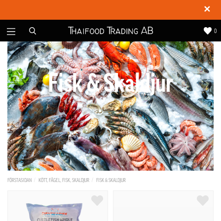
✕
0
Fisk & Skaldjur
FÖRSTASIDAN
KÖTT, FÅGEL, FISK, SKALDJUR
FISK & SKALDJUR