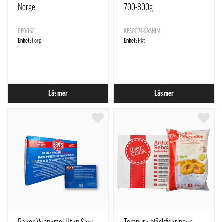
Norge
700-800g
PF0052
KFS0074-SASHIMI
Enhet:
Förp
Enhet:
Pkt
Läs mer
Läs mer