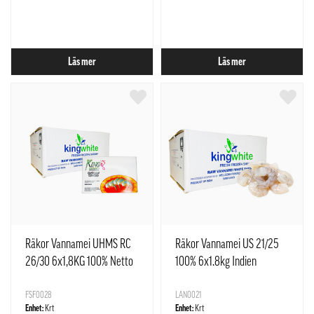
Läs mer
Läs mer
Räkor Vannamei UHMS RC
Räkor Vannamei US 21/25
26/30 6x1,8KG 100% Netto
100% 6x1.8kg Indien
Indien
FSF0028
LAN0021
Enhet:
Krt
Enhet:
Krt