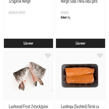
125g/Ask Norge
Norge Säljs i hela sida (pris
per kilogram)
KFS0075-FRYST
KF0001
Enhet:
Kg
Läs mer
Läs mer
Laxhuvud Fryst 2styck/påse
Laxlimpa (Sashimi) Färsk ca