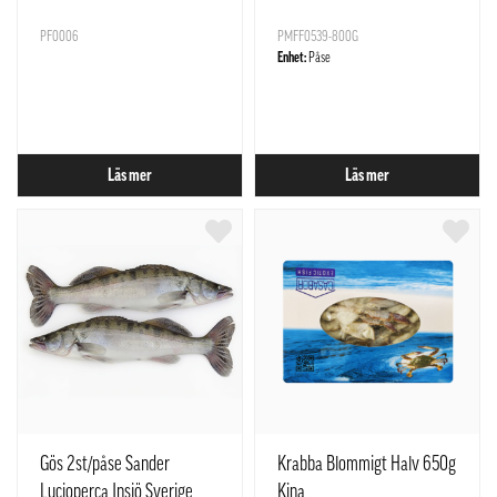
PF0006
PMFF0539-800G
Enhet:
Påse
Läs mer
Läs mer
Gös 2st/påse Sander
Krabba Blommigt Halv 650g
Lucioperca Insjö Sverige
Kina