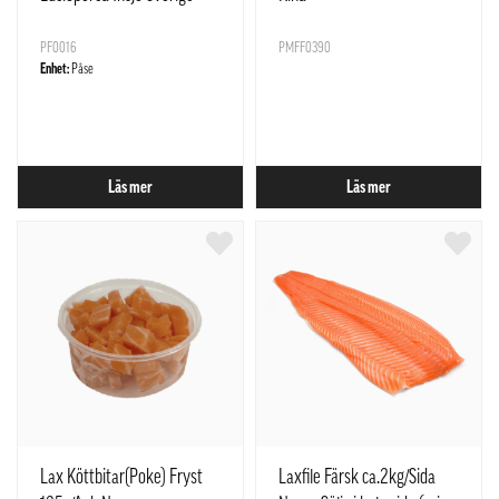
PF0016
PMFF0390
Enhet:
Påse
Läs mer
Läs mer
Lax Köttbitar(Poke) Fryst
Laxfile Färsk ca.2kg/Sida