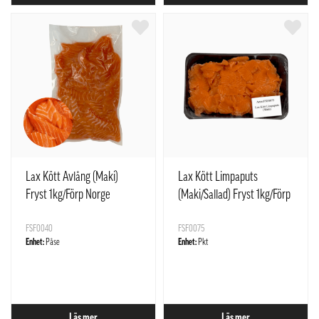
Lax Kött Avlång (Maki)
Lax Kött Limpaputs
Fryst 1kg/Förp Norge
(Maki/Sallad) Fryst 1kg/Förp
Norge
FSF0040
FSF0075
Enhet:
Påse
Enhet:
Pkt
Läs mer
Läs mer