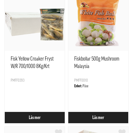
Fisk Yellow Croaker Fryst
Fiskbollar 500g Mushroom
W/R 700/1000 8Kg/Krt
Malaysia
Asian Choice
PMFF0393
PMFF0010
Enhet:
Påse
Läs mer
Läs mer