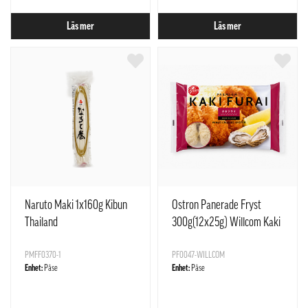
Läs mer
Läs mer
Naruto Maki 1x160g Kibun
Ostron Panerade Fryst
Thailand
300g(12x25g) Willcom Kaki
PMFF0370-1
PF0047-WILLCOM
Enhet:
Påse
Enhet:
Påse