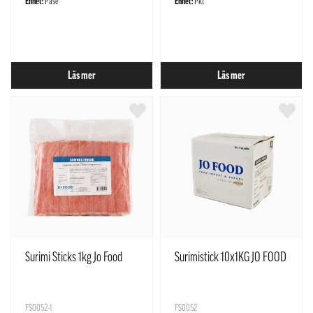
Enhet:
Påse
Enhet:
Pkt
Läs mer
Läs mer
Surimi Sticks 1kg Jo Food
Surimistick 10x1KG JO FOOD
FS0052-1
FS0052