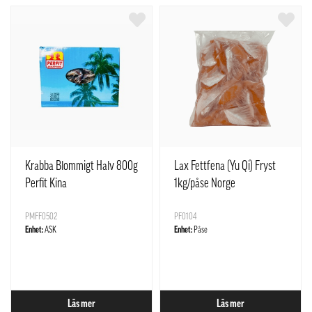
Krabba Blommigt Halv 800g
Lax Fettfena (Yu Qi) Fryst
Perfit Kina
1kg/påse Norge
PMFF0502
PF0104
Enhet:
ASK
Enhet:
Påse
Läs mer
Läs mer