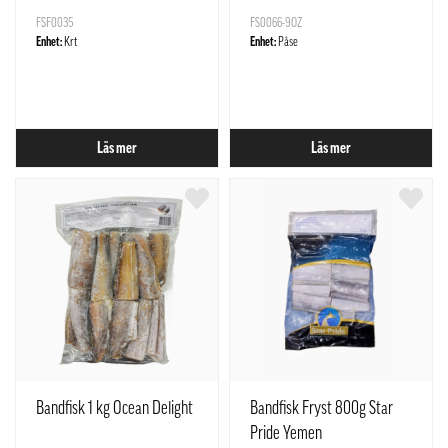
Rostrata Kina
FSF0035
FS0066-9OZ
Enhet:
Krt
Enhet:
Påse
Läs mer
Läs mer
Bandfisk 1 kg Ocean Delight
Bandfisk Fryst 800g Star
Pride Yemen