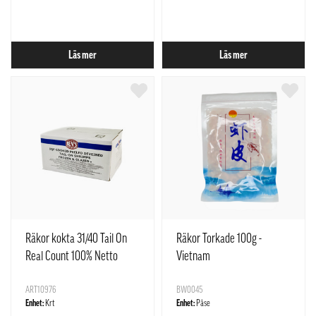
Läs mer
Läs mer
Räkor kokta 31/40 Tail On
Räkor Torkade 100g -
Real Count 100% Netto
Vietnam
10x1kg/krt Indien
ART10976
BW0045
Enhet:
Krt
Enhet:
Påse