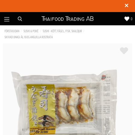
✕
0
FÖRSTASIDAN
SUSHI & POKÉ
SUSHI - KÖTT, FÅGEL, FISK, SKALDJUR
SKIVAD UNAGI ÅL 160G ANGUILLA ROSTRATA