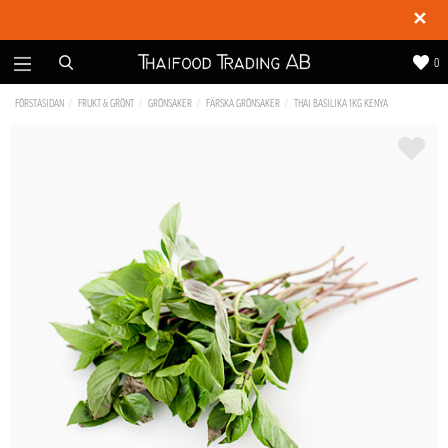
✕
0
FÖRSTASIDAN
FRUKT & GRÖNT
GRÖNSAKER
FÄRSKA GRÖNSAKER
THAI BASILIKA 1KG KENYA