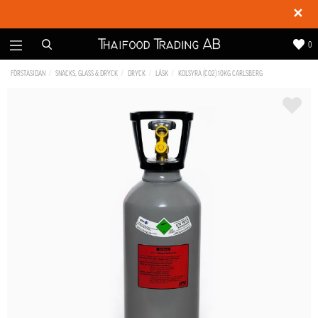
✕
0
FÖRSTASIDAN
SNACKS, GLASS & DRYCK
DRYCK
LÄSK
KOLSYRA (CO2) 10KG CARLSBERG