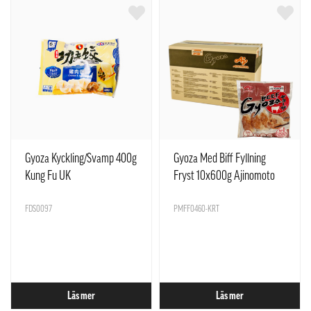
Gyoza Kyckling/Svamp 400g
Gyoza Med Biff Fyllning
Kung Fu UK
Fryst 10x600g Ajinomoto
Polen
FDS0097
PMFF0460-KRT
Läs mer
Läs mer