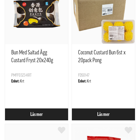
Bun Med Saltad Ägg
Coconut Custard Bun 6st x
Custard Fryst 20x240g
20pack Pong
Freshasia Kina
PMFF0323-KRT
FDS0147
Enhet:
Krt
Enhet:
Krt
Läs mer
Läs mer