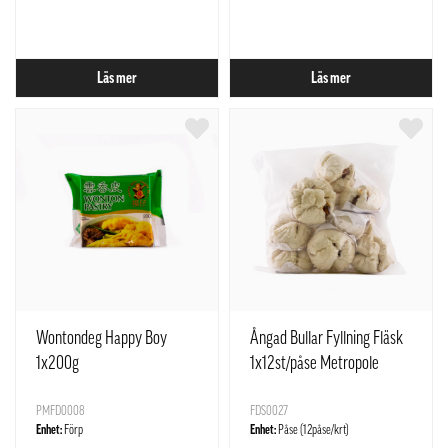
Läs mer
Läs mer
Wontondeg Happy Boy
Ångad Bullar Fyllning Fläsk
1x200g
1x12st/påse Metropole
PMFD0008
FDS0027
Enhet:
Förp
Enhet:
Påse (12påse/krt)