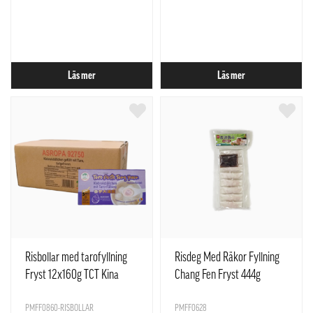
Läs mer
Läs mer
Risbollar med tarofyllning
Risdeg Med Räkor Fyllning
Fryst 12x160g TCT Kina
Chang Fen Fryst 444g
PMFF0860-RISBOLLAR
PMFF0628