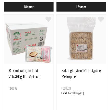
Läs mer
Läs mer
Räk-rullkaka, förkokt
Räkdegknyten 1x100st/påse
20x460g TCT Vietnam
Metropole
FD0092
FDS0026
Enhet:
Förp (6förp/krt)