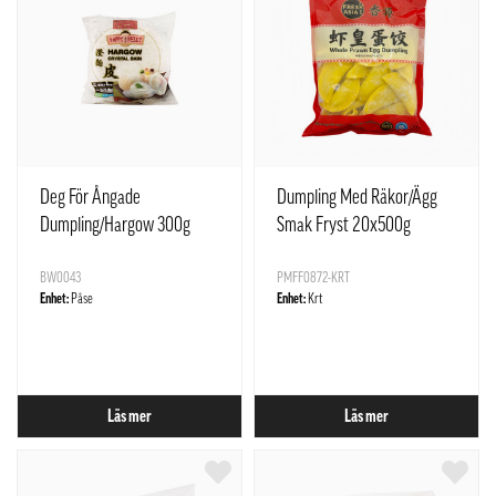
Deg För Ångade
Dumpling Med Räkor/Ägg
Dumpling/Hargow 300g
Smak Fryst 20x500g
Happy Belly
Freshasia Kina
BW0043
PMFF0872-KRT
Enhet:
Påse
Enhet:
Krt
Läs mer
Läs mer