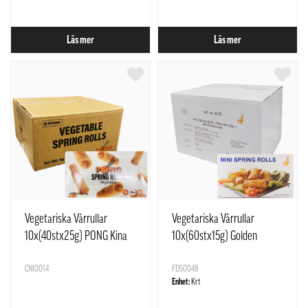
Läs mer
Läs mer
Vegetariska Vårrullar
Vegetariska Vårrullar
10x(40stx25g) PONG Kina
10x(60stx15g) Golden
Dragon
CNI0014
FDS0048
Enhet:
Krt