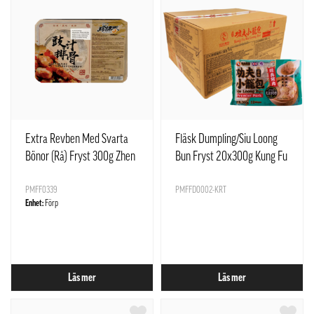
Extra Revben Med Svarta
Fläsk Dumpling/Siu Loong
Bönor (Rå) Fryst 300g Zhen
Bun Fryst 20x300g Kung Fu
Wei Xiang Kina
Food UK
PMFF0339
PMFFD0002-KRT
Enhet:
Förp
Läs mer
Läs mer