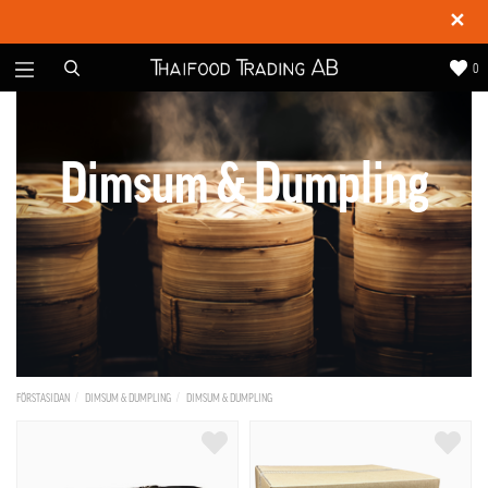
✕
0
Dimsum & Dumpling
FÖRSTASIDAN
DIMSUM & DUMPLING
DIMSUM & DUMPLING