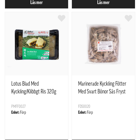
Läs mer
Läs mer
Lotus Blad Med
Marinerade Kyckling Fötter
Kyckling/Klibbgt Ris 320g
Med Svart Bönor Sås Fryst
Delico
1x2kg Metropole
PMFF0027
FDS0020
Enhet:
Förp
Enhet:
Förp