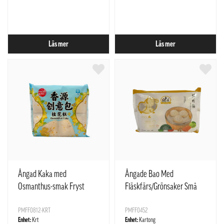
Läs mer
Läs mer
Ångad Kaka med
Ångade Bao Med
Osmanthus-smak Fryst
Fläskfärs/Grönsaker Små
24x340g Freshasia Kina
14x400g Xiang Rou Bar Wei
PMFF0812-KRT
Mei
PMFF0452
Enhet:
Krt
Enhet:
Kartong