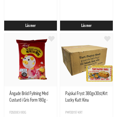
Läs mer
Läs mer
Ångade Bröd Fyllning Med
Pajskal Fryst 380gx30st/Krt
Custard i Gris Form 180g -
Lucky Katt Kina
SQ Kina
FDS0083-180G
PMFD0197-KRT