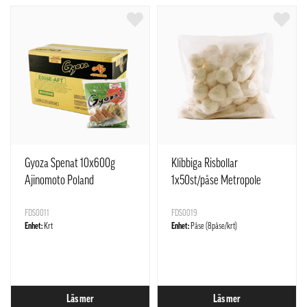
Gyoza Spenat 10x600g
Klibbiga Risbollar
Ajinomoto Poland
1x50st/påse Metropole
FDS0011
FDS0019
Enhet:
Krt
Enhet:
Påse (8påse/krt)
Läs mer
Läs mer