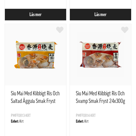
Läs mer
Läs mer
Siu Mai Med Klibbigt Ris Och
Siu Mai Med Klibbigt Ris Och
Saltad Äggula Smak Fryst
Svamp Smak Fryst 24x300g
24x300g Freshasia Kina
Freshasia Kina
PMFF0813-KRT
PMFF0814-KRT
Enhet:
Krt
Enhet:
Krt