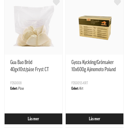
Gua Bao Bröd
Gyoza Kyckling/Grönsaker
40gx10st/påse Fryst CT
10x600g Ajinomoto Poland
FDS0008
FDS0055-KRT
Enhet:
Påse
Enhet:
Krt
Läs mer
Läs mer