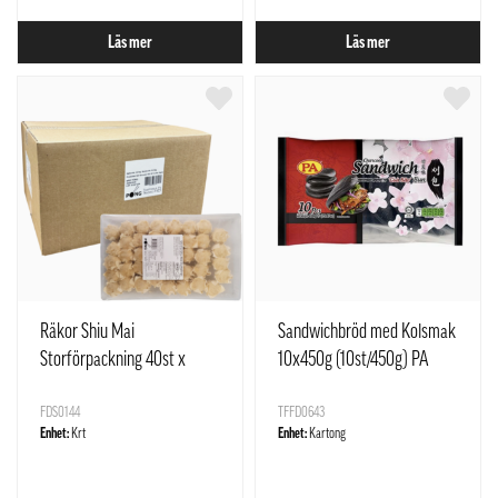
Läs mer
Läs mer
Räkor Shiu Mai
Sandwichbröd med Kolsmak
Storförpackning 40st x
10x450g (10st/450g) PA
10Pack Pong
Malaysia
FDS0144
TFFD0643
Enhet:
Krt
Enhet:
Kartong