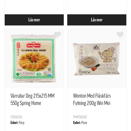
Läs mer
Läs mer
Vårrullar Deg 215x215 MM
Wonton Med Fläskfärs
550g Spring Home
Fyllning 200g Wei Mei
Singapore
FDS0050
PMFD0065
Enhet:
Förp
Enhet:
Påse