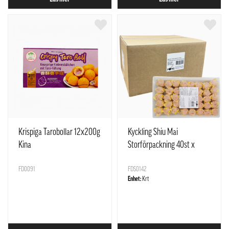
Krispiga Tarobollar 12x200g
Kyckling Shiu Mai
Kina
Storförpackning 40st x
10Pack Pong
FD0091
FDS0142
Enhet:
Krt