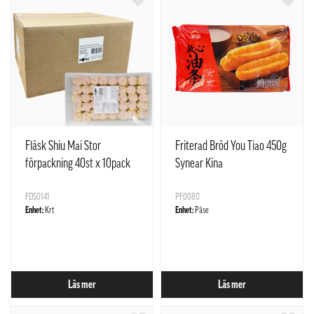
Fläsk Shiu Mai Stor
Friterad Bröd You Tiao 450g
förpackning 40st x 10pack
Synear Kina
Pong
FDS0141
PF0080
Enhet:
Krt
Enhet:
Påse
Läs mer
Läs mer