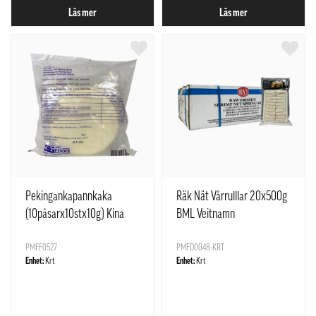
Läs mer
Läs mer
Pekingankapannkaka
Räk Nät Vårrulllar 20x500g
(10påsarx10stx10g) Kina
BML Veitnamn
PMFF0527
PMFD0048-KRT
Enhet:
Krt
Enhet:
Krt