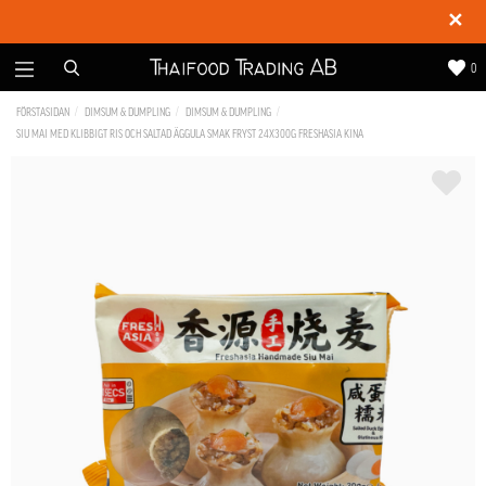
✕
0
FÖRSTASIDAN
DIMSUM & DUMPLING
DIMSUM & DUMPLING
SIU MAI MED KLIBBIGT RIS OCH SALTAD ÄGGULA SMAK FRYST 24X300G FRESHASIA KINA