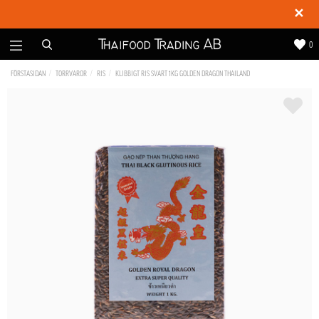
✕
0
FÖRSTASIDAN
TORRVAROR
RIS
KLIBBIGT RIS SVART 1KG GOLDEN DRAGON THAILAND