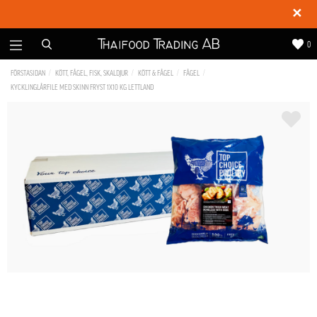
✕
0
FÖRSTASIDAN
KÖTT, FÅGEL, FISK, SKALDJUR
KÖTT & FÅGEL
FÅGEL
KYCKLINGLÅRFILE MED SKINN FRYST 1X10 KG LETTLAND