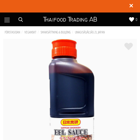
✕
0
FÖRSTASIDAN
VEGANSKT
SMAKSÄTTNING & BULJONG
UNAGISÅS/ÅLSÅS 2L JAPAN