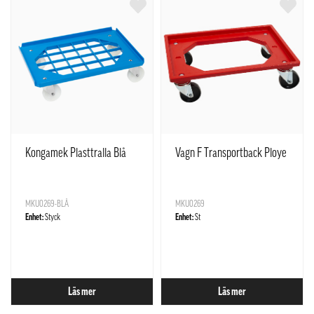
Kongamek Plasttralla Blå
Vagn F Transportback Ploye
MKU0269-BLÅ
MKU0269
Enhet:
Styck
Enhet:
St
Läs mer
Läs mer