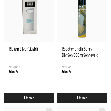
Rivjärn Silver/Ljusblå
Robotsmörjolja Spray
DiviSon 600ml Sonneveld
Nederländerna
MKM0493
MKU0479
Enhet:
St
Enhet:
St
Läs mer
Läs mer