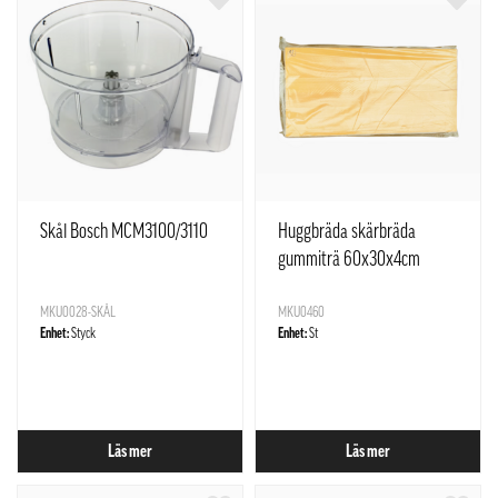
Skål Bosch MCM3100/3110
Huggbräda skärbräda
gummiträ 60x30x4cm
MKU0028-SKÅL
MKU0460
Enhet:
Styck
Enhet:
St
Läs mer
Läs mer