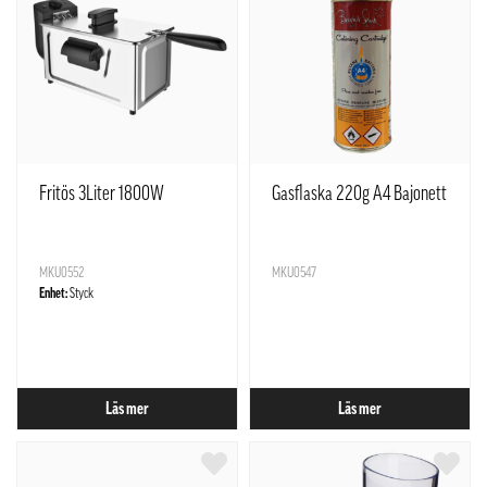
Fritös 3Liter 1800W
Gasflaska 220g A4 Bajonett
MKU0552
MKU0547
Enhet:
Styck
Läs mer
Läs mer