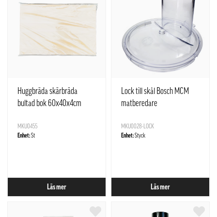
Huggbräda skärbräda
Lock till skål Bosch MCM
bultad bok 60x40x4cm
matberedare
MKU0455
MKU0028-LOCK
Enhet:
St
Enhet:
Styck
Läs mer
Läs mer