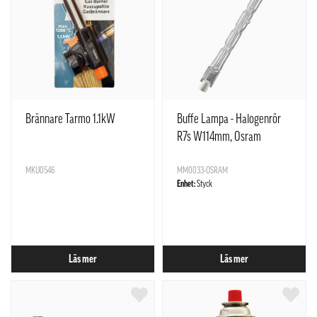
Brännare Tarmo 1.1kW
Buffe Lampa - Halogenrör
R7s W114mm, Osram
Haloline SST Kina
MKU0546
MM0033-OSRAM
Enhet:
Styck
Läs mer
Läs mer