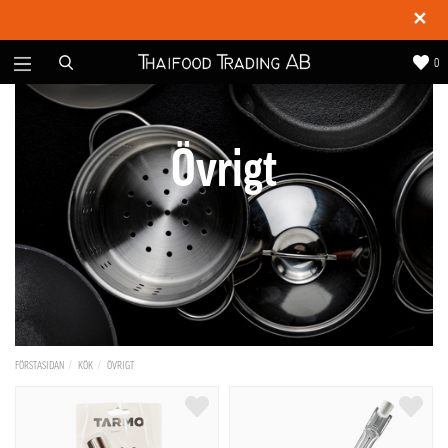
✕
0
Övrigt
FÖRSTASIDAN
KÖK
ÖVRIGT