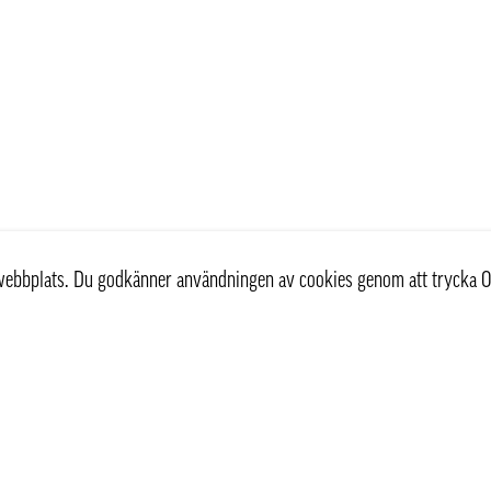
r webbplats. Du godkänner användningen av cookies genom att trycka O
st
Information
Om oss