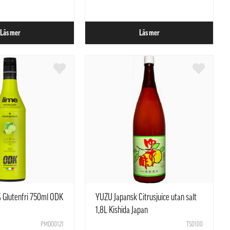
Läs mer
Läs mer
% Glutenfri 750ml ODK
YUZU Japansk Citrusjuice utan salt
1,8L Kishida Japan
PMDO0121
TS0100