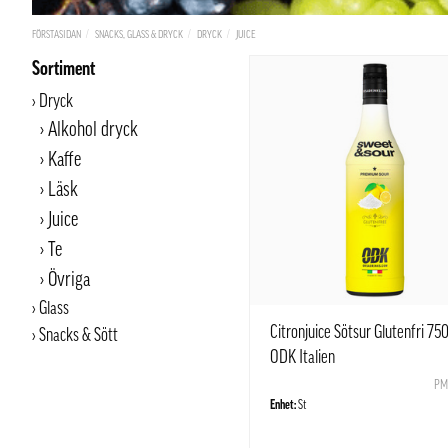
FÖRSTASIDAN
SNACKS, GLASS & DRYCK
DRYCK
JUICE
Sortiment
Dryck
Alkohol dryck
Kaffe
Läsk
Juice
Te
Övriga
Glass
Citronjuice Sötsur Glutenfri 75
Snacks & Sött
ODK Italien
PM
Enhet:
St