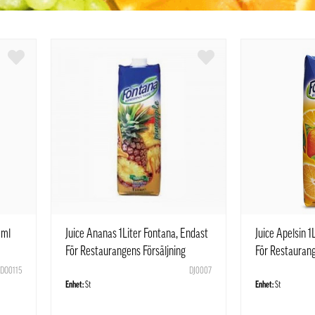
0ml
Juice Ananas 1Liter Fontana, Endast
Juice Apelsin 1
För Restaurangens Försäljning
För Restaurang
DO0115
DJ0007
Enhet:
St
Enhet:
St