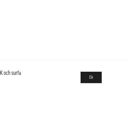
K och surfa
Ok
Sortiment
Hot pot