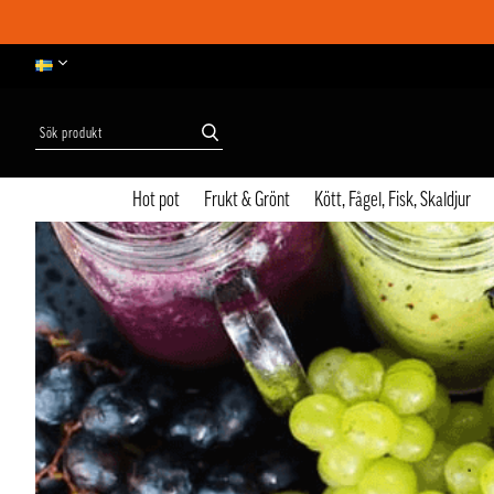
Hot pot
Frukt & Grönt
Kött, Fågel, Fisk, Skaldjur