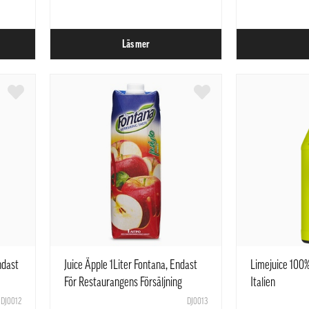
Läs mer
ndast
Juice Äpple 1Liter Fontana, Endast
Limejuice 100
För Restaurangens Försäljning
Italien
DJ0012
DJ0013