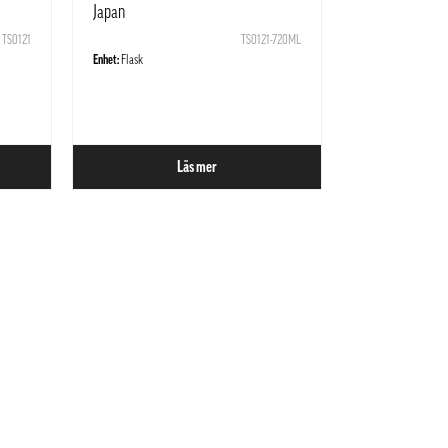
Japan
TS0121
TS0121-720ML
Enhet:
Flask
Läs mer