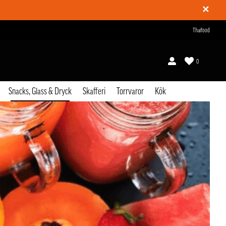
✕
Thaifood
0
Snacks, Glass & Dryck
Skafferi
Torrvaror
Kök