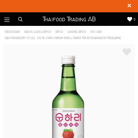
✕
0
FÖRSTASIDAN
SNACKS, GLASS & DRYCK
DRYCK
ALKOHOL DRYCK
VIN / SAKE
SOJU STRAWBERRY 12% ALC. 350 ML CHUM CHURUM KOREA, ENDAST FÖR RESTAURANGENS FÖRSÄLJNING