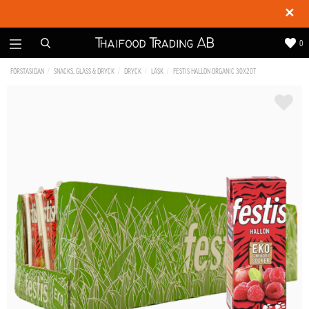
✕
0
FÖRSTASIDAN
SNACKS, GLASS & DRYCK
DRYCK
LÄSK
FESTIS HALLON ORGANIC 30X20T