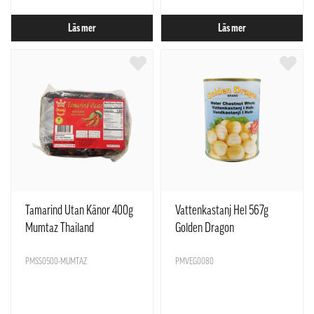
Läs mer
Läs mer
Tamarind Utan Känor 400g
Vattenkastanj Hel 567g
Mumtaz Thailand
Golden Dragon
PMSS0500-MUMTAZ
PMVEG0080