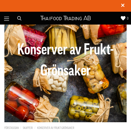
✕
0
Konserver av Frukt-
Grönsaker
FÖRSTASIDAN
SKAFFERI
KONSERVER AV FRUKT-GRÖNSAKER