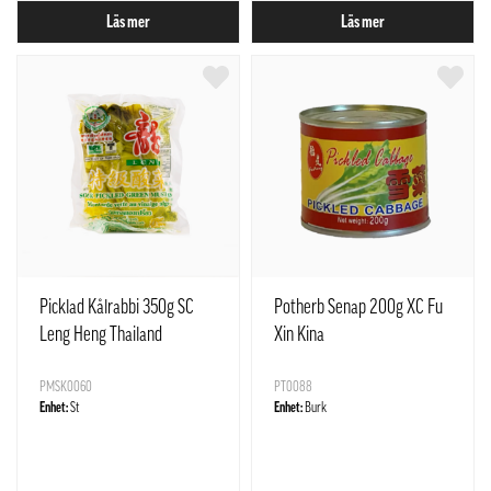
Läs mer
Läs mer
Picklad Kålrabbi 350g SC
Potherb Senap 200g XC Fu
Leng Heng Thailand
Xin Kina
PMSK0060
PT0088
Enhet:
St
Enhet:
Burk