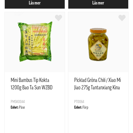
Läs mer
Läs mer
Mini Bambus Tip Kokta
Picklad Gröna Chili / Xiao Mi
1200g Bao Ta Sun WZBD
Jiao 275g Tantanxiang Kina
PMSK0044
PT0064
Enhet:
Påse
Enhet:
Förp