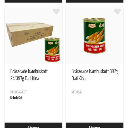
Bräserade bambuskott
Bräserade bambuskott 397g
24*397g Dali Kina
Dali Kina
KFG0542-KRT
KFG0542
Enhet:
Krt