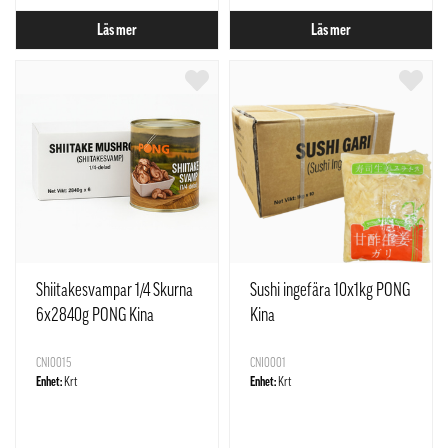
Läs mer
Läs mer
Shiitakesvampar 1/4 Skurna
Sushi ingefära 10x1kg PONG
6x2840g PONG Kina
Kina
CNI0015
CNI0001
Enhet:
Krt
Enhet:
Krt