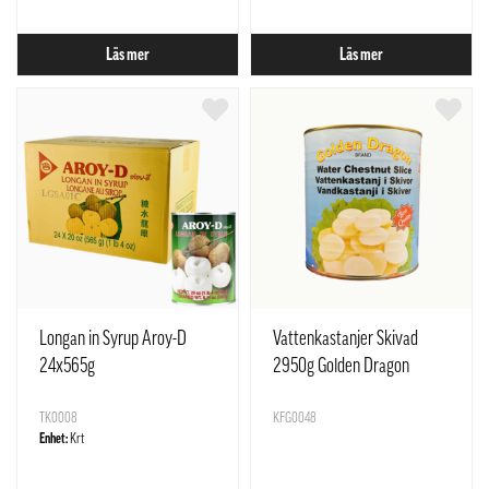
Läs mer
Läs mer
Longan in Syrup Aroy-D
Vattenkastanjer Skivad
24x565g
2950g Golden Dragon
TK0008
KFG0048
Enhet:
Krt