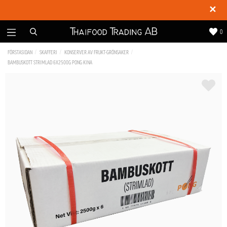
✕
0
FÖRSTASIDAN
SKAFFERI
KONSERVER AV FRUKT-GRÖNSAKER
BAMBUSKOTT STRIMLAD 6X2500G PONG KINA