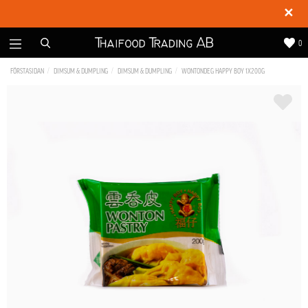
✕
0
FÖRSTASIDAN
DIMSUM & DUMPLING
DIMSUM & DUMPLING
WONTONDEG HAPPY BOY 1X200G