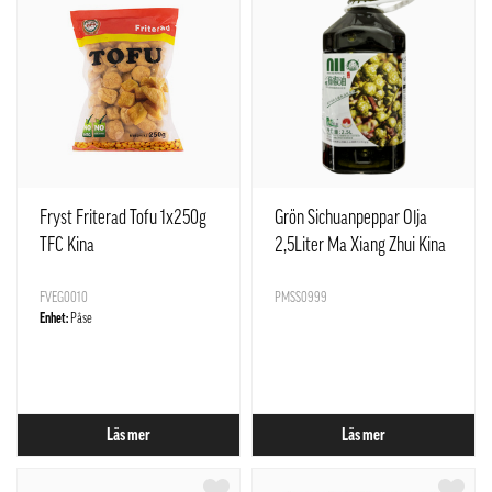
Fryst Friterad Tofu 1x250g
Grön Sichuanpeppar Olja
TFC Kina
2,5Liter Ma Xiang Zhui Kina
FVEG0010
PMSS0999
Enhet:
Påse
Läs mer
Läs mer