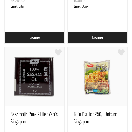
KFGM0002
TSS0180
Enhet:
Liter
Enhet:
Dunk
Läs mer
Läs mer
Sesamolja Pure 2Liter Yeo´s
Tofu Plattor 250g Unicurd
Singapore
Singapore