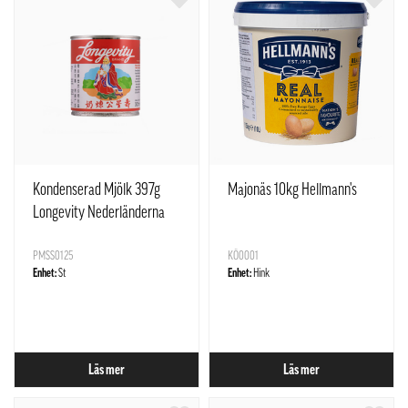
Kondenserad Mjölk 397g
Majonäs 10kg Hellmann's
Longevity Nederländerna
PMSS0125
KÖ0001
Enhet:
St
Enhet:
Hink
Läs mer
Läs mer