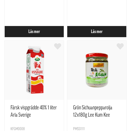
Läs mer
Läs mer
Färsk vispgrädde 40% 1 liter
Grön Sichuanpepparolja
Arla Sverige
12x180g Lee Kum Kee
KFGM0008
PMSS1111