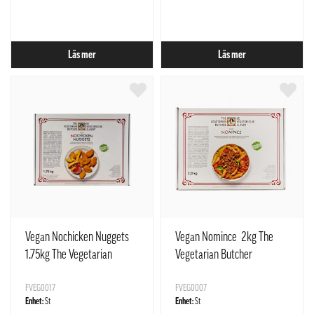
Läs mer
Läs mer
Vegan Nochicken Nuggets
Vegan Nomince 2kg The
1.75kg The Vegetarian
Vegetarian Butcher
Butcher
FVEG0017
FVEG0007
Enhet:
St
Enhet:
St