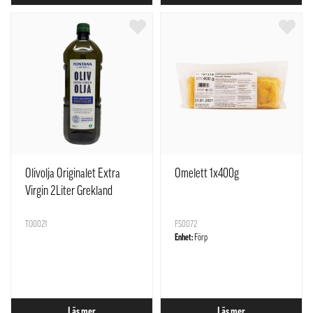
Olivolja Originalet Extra
Omelett 1x400g
Virgin 2Liter Grekland
TO0021
FS0072
Enhet:
Förp
Läs mer
Läs mer