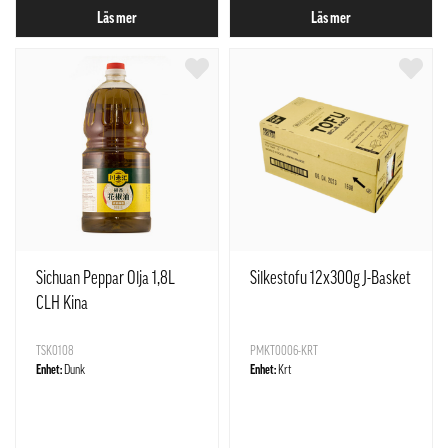
Läs mer
Läs mer
Sichuan Peppar Olja 1,8L
Silkestofu 12x300g J-Basket
CLH Kina
TSK0108
PMKT0006-KRT
Enhet:
Dunk
Enhet:
Krt