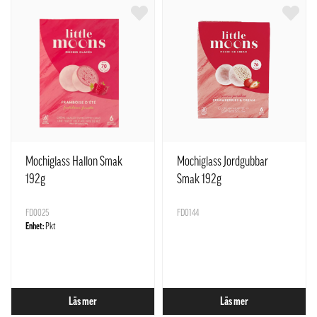
Mochiglass Hallon Smak
Mochiglass Jordgubbar
192g
Smak 192g
FD0025
FD0144
Enhet:
Pkt
Läs mer
Läs mer