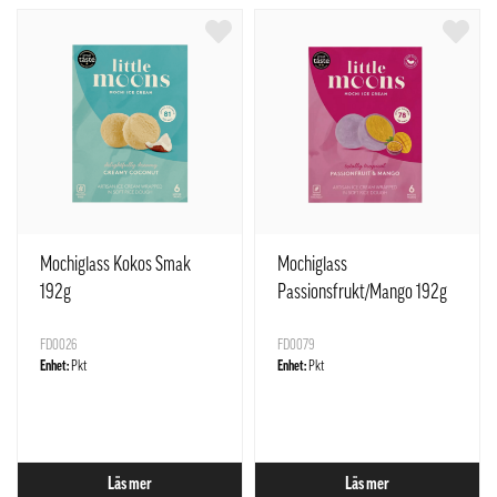
Mochiglass Kokos Smak
Mochiglass
192g
Passionsfrukt/Mango 192g
FD0026
FD0079
Enhet:
Pkt
Enhet:
Pkt
Läs mer
Läs mer