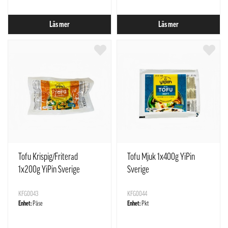
Läs mer
Läs mer
Tofu Krispig/Friterad
Tofu Mjuk 1x400g YiPin
1x200g YiPin Sverige
Sverige
KFG0043
KFG0044
Enhet:
Påse
Enhet:
Pkt