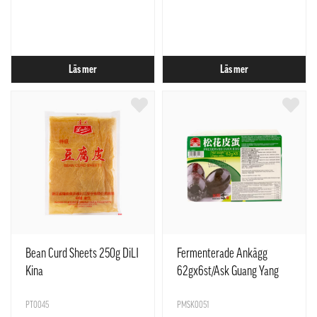
Läs mer
Läs mer
Bean Curd Sheets 250g DiLI
Fermenterade Ankägg
Kina
62gx6st/Ask Guang Yang
Kina
PT0045
PMSK0051