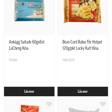
Ankägg Saltade 60gx6st
Bean Curd Rullar För Hotpot
LuCheng Kina
120g/pkt Lucky Katt Kina
PT0062
PMS-S0273
Läs mer
Läs mer