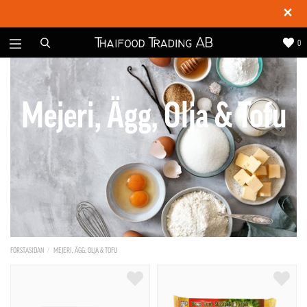
✕
0
Mejeri, Ägg, Olja & Tofu
FÖRSTASIDAN
MEJERI, ÄGG, OLJA & TOFU