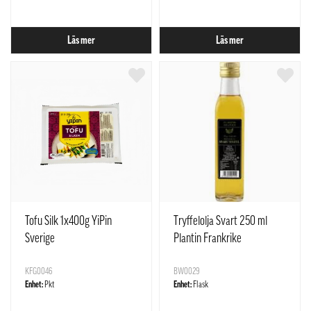
Läs mer
Läs mer
Tofu Silk 1x400g YiPin
Tryffelolja Svart 250 ml
Sverige
Plantin Frankrike
KFG0046
BW0029
Enhet:
Pkt
Enhet:
Flask