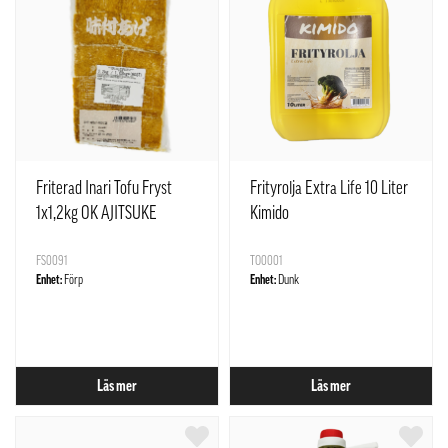
Friterad Inari Tofu Fryst
Frityrolja Extra Life 10 Liter
1x1,2kg OK AJITSUKE
Kimido
FS0091
TO0001
Enhet:
Förp
Enhet:
Dunk
Läs mer
Läs mer