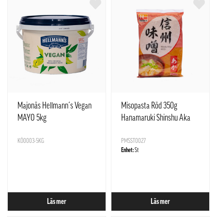
Majonäs Hellmann´s Vegan
Misopasta Röd 350g
MAYO 5kg
Hanamaruki Shinshu Aka
KÖ0003-5KG
PMSST0027
Enhet:
St
Läs mer
Läs mer