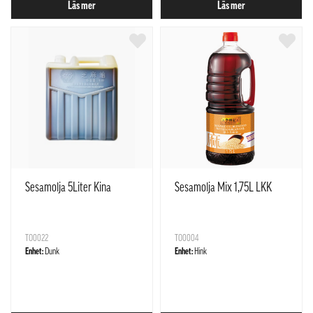
Läs mer
Läs mer
Sesamolja 5Liter Kina
Sesamolja Mix 1,75L LKK
TO0022
TO0004
Enhet:
Dunk
Enhet:
Hink