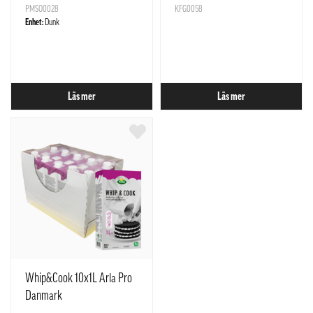
PMSO0028
KFG0058
Enhet:
Dunk
Läs mer
Läs mer
Whip&Cook 10x1L Arla Pro
Danmark