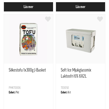
Läs mer
Läs mer
Silkestofu 1x300g J-Basket
Soft Ice Mjukglassmix
Laktosfri 6% 6X2L
PMKT0006
TE0050
Enhet:
Pkt
Enhet:
Krt