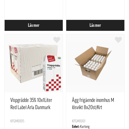
Läs mer
Läs mer
Vispgrädde 35% 10x1Liter
Ägg frigående inomhus M
Red Label Arla Danmark
lösvikt 8x20st/Krt
Stjärnägg Sverge
KFGM0005
KFGM0001
Enhet:
Kartong