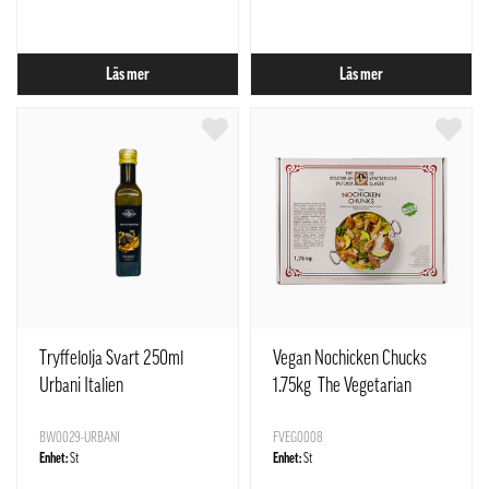
Läs mer
Läs mer
Tryffelolja Svart 250ml
Vegan Nochicken Chucks
Urbani Italien
1.75kg The Vegetarian
Butcher
BW0029-URBANI
FVEG0008
Enhet:
St
Enhet:
St