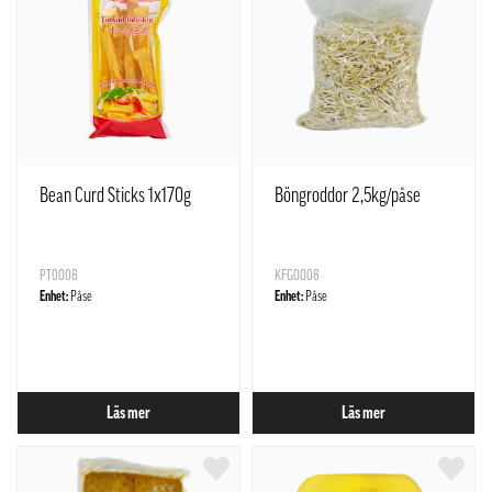
Bean Curd Sticks 1x170g
Böngroddor 2,5kg/påse
PT0008
KFG0008
Enhet:
Påse
Enhet:
Påse
Läs mer
Läs mer