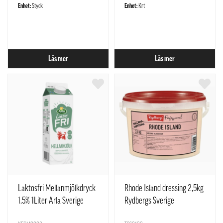
Enhet:
Styck
Enhet:
Krt
Läs mer
Läs mer
Laktosfri Mellanmjölkdryck
Rhode Island dressing 2,5kg
1.5% 1Liter Arla Sverige
Rydbergs Sverige