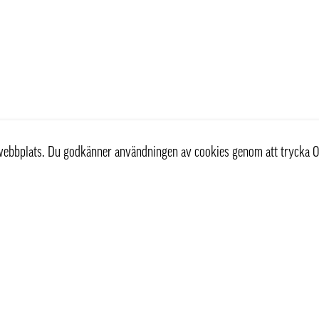
r webbplats. Du godkänner användningen av cookies genom att trycka O
st
Information
Om oss