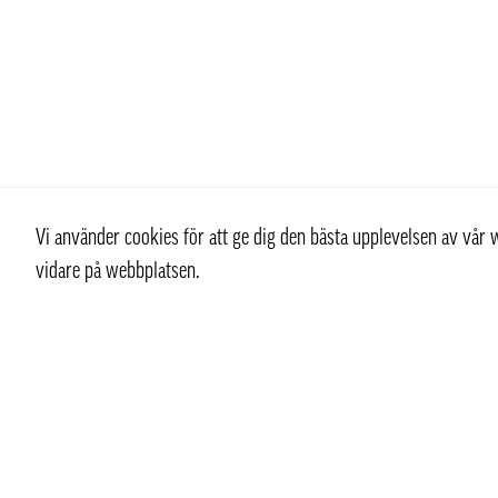
Vi använder cookies för att ge dig den bästa upplevelsen av vå
vidare på webbplatsen.
Kontakt
Kundtjän
+ 46 (0) 8 769 07 10
Kontakt
info@thaifoodtrading.se
Köpvillkor