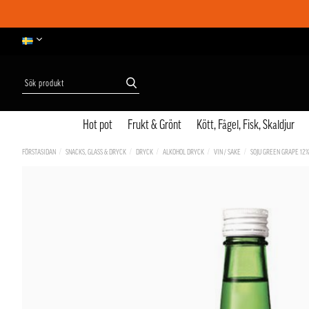
Hot pot
Frukt & Grönt
Kött, Fågel, Fisk, Skaldjur
FÖRSTASIDAN
SNACKS, GLASS & DRYCK
DRYCK
ALKOHOL DRYCK
VIN / SAKE
SOJU GREEN GRAPE 12