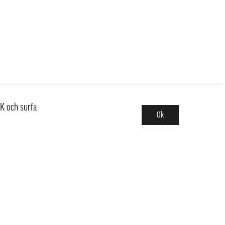
K och surfa
Ok
Sortiment
Hot pot
Frukt & Grönt