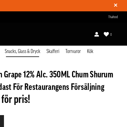
✕
Thaifood
0
Snacks, Glass & Dryck
Skafferi
Torrvaror
Kök
n Grape 12% Alc. 350ML Chum Shurum
dast För Restaurangens Försäljning
 för pris!