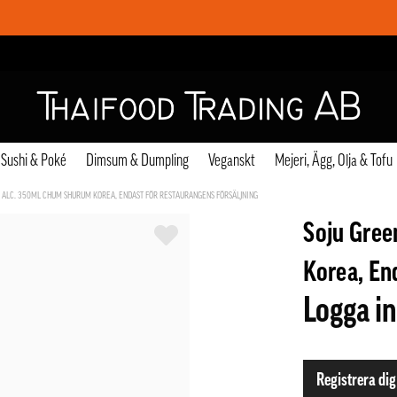
Sushi & Poké
Dimsum & Dumpling
Veganskt
Mejeri, Ägg, Olja & Tofu
% ALC. 350ML CHUM SHURUM KOREA, ENDAST FÖR RESTAURANGENS FÖRSÄLJNING
Soju Gree
Korea, En
Logga in
Registrera dig