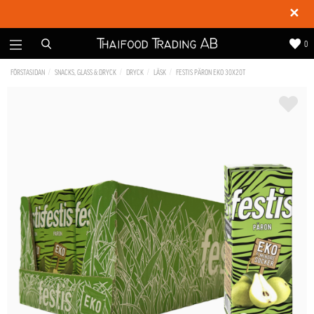
✕
0
FÖRSTASIDAN
SNACKS, GLASS & DRYCK
DRYCK
LÄSK
FESTIS PÄRON EKO 30X20T