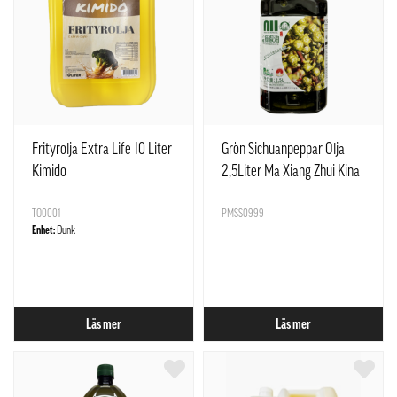
Frityrolja Extra Life 10 Liter
Grön Sichuanpeppar Olja
Kimido
2,5Liter Ma Xiang Zhui Kina
TO0001
PMSS0999
Enhet:
Dunk
Läs mer
Läs mer