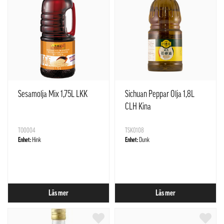
Sesamolja Mix 1,75L LKK
Sichuan Peppar Olja 1,8L
CLH Kina
TO0004
TSK0108
Enhet:
Hink
Enhet:
Dunk
Läs mer
Läs mer