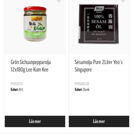
Grön Sichuanpepparolja
Sesamolja Pure 2Liter Yeo´s
12x180g Lee Kum Kee
Singapore
PMSS1111
PMSO0028
Enhet:
Krt
Enhet:
Dunk
Läs mer
Läs mer