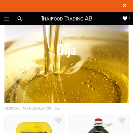
✕
0
Olja
FÖRSTASIDAN
MEJERI, ÄGG, OLJA & TOFU
OLJA