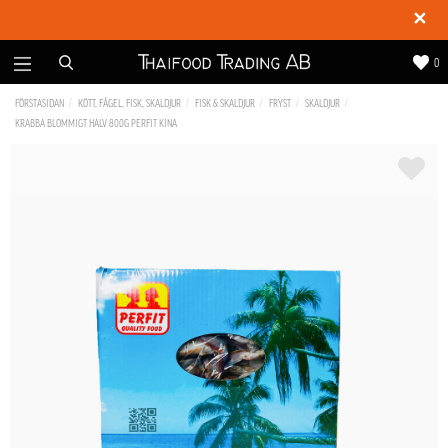
✕
0
FÖRSTASIDAN
KÖTT, FÅGEL, FISK, SKALDJUR
FISK & SKALDJUR
FRYST
SKALDJUR
KRABBA BLOMMIGT HALV 800G PERFIT KINA