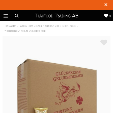
✕
0
FÖRSTASIDAN
SNACKS, GLASS & DRYCK
SNACKS & SÖTT
GODIS / KAKOR
LYCKOKAKOR CN/EN/DE/NL 250ST HONG KONG