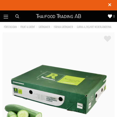
✕
0
FÖRSTASIDAN
FRUKT & GRÖNT
GRÖNSAKER
FÄRSKA GRÖNSAKER
GURKA 4,2KG/KRT NEDERLÄNDERNA