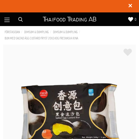
✕
0
FÖRSTASIDAN
DIMSUM & DUMPLING
DIMSUM & DUMPLING
BUN MED SALTAD ÄGG CUSTARD FRYST 20X240G FRESHASIA KINA