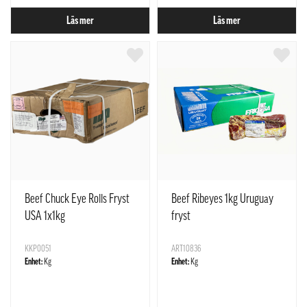
Läs mer
Läs mer
Beef Chuck Eye Rolls Fryst
Beef Ribeyes 1kg Uruguay
USA 1x1kg
fryst
KKP0051
ART10836
Enhet:
Kg
Enhet:
Kg