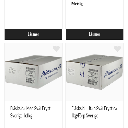
Enhet:
Kg
Läs mer
Läs mer
Fläsksida Med Svål Fryst
Fläsksida Utan Svål Fryst ca
Sverige 1x1kg
1kg/Förp Sverige