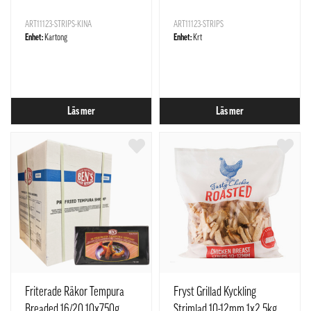
Thailand
ART11123-STRIPS-KINA
ART11123-STRIPS
Enhet:
Kartong
Enhet:
Krt
Läs mer
Läs mer
Friterade Räkor Tempura
Fryst Grillad Kyckling
Breaded 16/20 10x750g
Strimlad 10-12mm 1x2,5kg