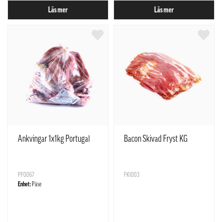
Läs mer
Läs mer
Ankvingar 1x1kg Portugal
Bacon Skivad Fryst KG
PF0067
FKI003
Enhet:
Påse