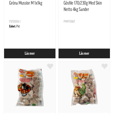
Gröna Musslor M 1x1kg
Gösfile 170/230g Med Skin
Netto 4kg Sander
Lucioperca/ Aralsjön i
FSF0006-1
Kazakstan / Med Not
PMFF0667
Enhet:
Pkt
Läs mer
Läs mer