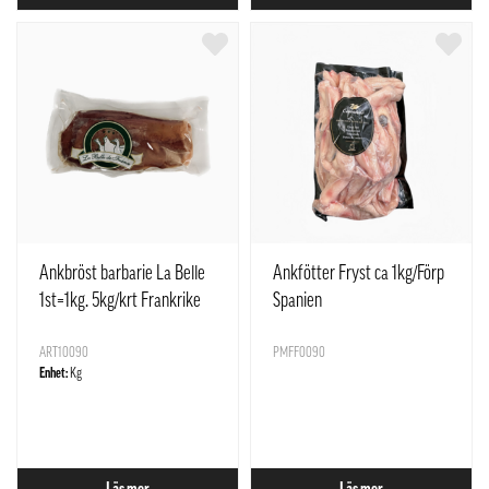
Ankbröst barbarie La Belle
Ankfötter Fryst ca 1kg/Förp
1st=1kg. 5kg/krt Frankrike
Spanien
ART10090
PMFF0090
Enhet:
Kg