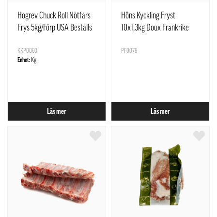
Högrev Chuck Roll Nötfärs
Höns Kyckling Fryst
Frys 5kg/Förp USA Beställs
10x1,3kg Doux Frankrike
och prissät
KKP0060
PF0078
Enhet:
Kg
Läs mer
Läs mer