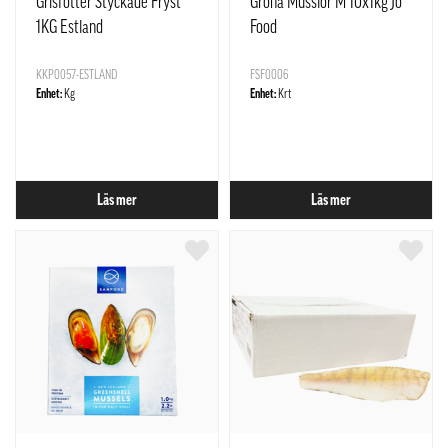
Grisfötter Styckade Fryst
Gröna Musslor M 10x1kg Jo
1KG Estland
Food
KKP0057-ESTLAND
FSF0006
Enhet:
Kg
Enhet:
Krt
Läs mer
Läs mer