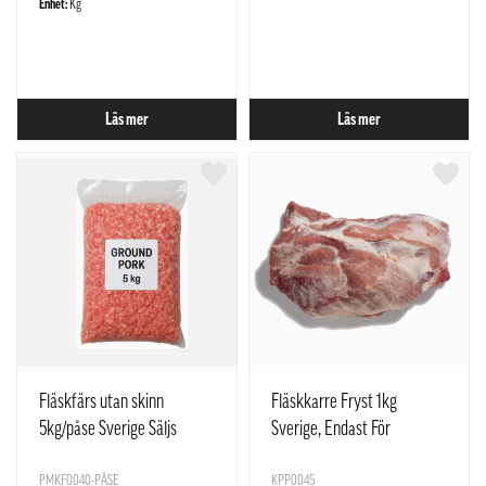
Enhet:
Kg
Läs mer
Läs mer
Fläskfärs utan skinn
Fläskkarre Fryst 1kg
5kg/påse Sverige Säljs
Sverige, Endast För
endast i påse
Restaurangens Försäljning
PMKF0040-PÅSE
KPP0045