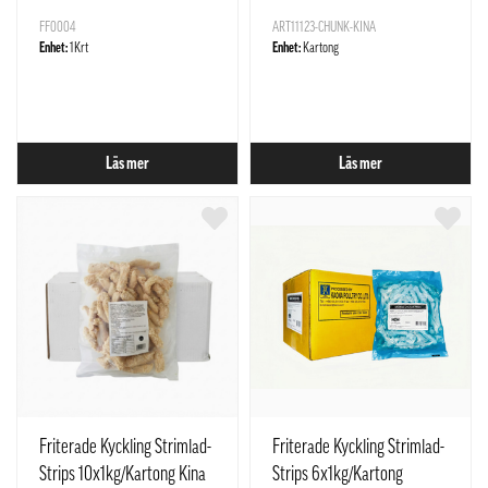
FF0004
ART11123-CHUNK-KINA
Enhet:
1Krt
Enhet:
Kartong
Läs mer
Läs mer
Friterade Kyckling Strimlad-
Friterade Kyckling Strimlad-
Strips 10x1kg/Kartong Kina
Strips 6x1kg/Kartong