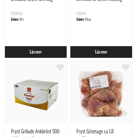
FSF0032
FS0019
Enhet:
Krt
Enhet:
Påse
Läs mer
Läs mer
Fryst Grillade Ankbröst 500-
Fryst Grismage ca 1,8