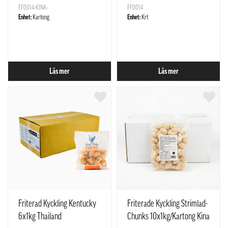
FF0014-KINA-
FF0014
Enhet:
Kartong
Enhet:
Krt
Läs mer
Läs mer
Friterad Kyckling Kentucky
Friterade Kyckling Strimlad-
6x1kg Thailand
Chunks 10x1kg/Kartong Kina