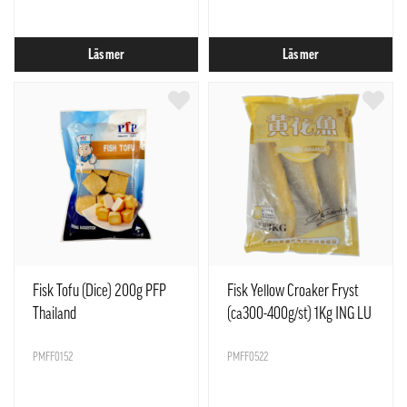
Läs mer
Läs mer
Fisk Tofu (Dice) 200g PFP
Fisk Yellow Croaker Fryst
Thailand
(ca300-400g/st) 1Kg ING LU
Kina
PMFF0152
PMFF0522