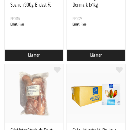
Spanien 900g, Endast För
Denmark 1x1kg
Restaurangens Försäljning
PF0015
PF0026
Enhet:
Påse
Enhet:
Påse
Läs mer
Läs mer