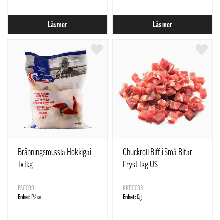
Läs mer
Läs mer
Bränningsmussla Hokkigai
Chuckroll Biff i Små Bitar
1x1kg
Fryst 1kg US
FS0009
KKP0003
Enhet:
Påse
Enhet:
Kg