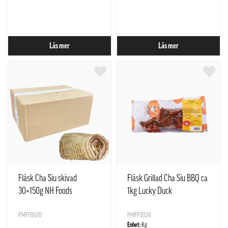
Läs mer
Läs mer
Fläsk Cha Siu skivad
Fläsk Grillad Cha Siu BBQ ca
30×150g NH Foods
1kg Lucky Duck
Österrike
PMFF0670
PMFF0024
Enhet:
Kg