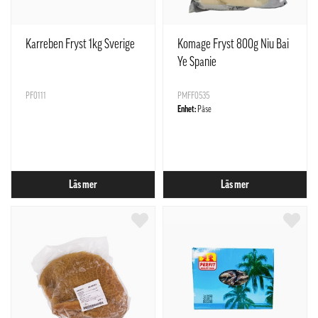
Karreben Fryst 1kg Sverige
Komage Fryst 800g Niu Bai
Ye Spanie
PF0111
PMFF0535
Enhet:
Påse
Läs mer
Läs mer