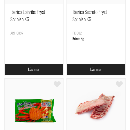
Iberico Loinribs Fryst
Iberico Secreto Fryst
Spanien KG
Spanien KG
ART10897
FKI002
Enhet:
Kg
Läs mer
Läs mer