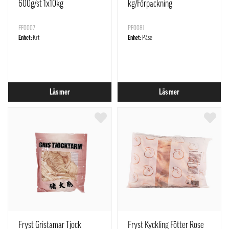
600g/st 1x10kg
kg/Förpackning
FF0007
PF0081
Enhet:
Krt
Enhet:
Påse
Läs mer
Läs mer
Fryst Gristamar Tjock
Fryst Kyckling Fötter Rose