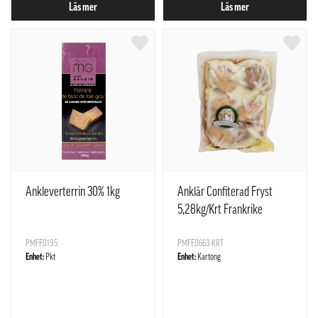
Läs mer
Läs mer
Ankleverterrin 30% 1kg
Anklår Confiterad Fryst
5,28kg/Krt Frankrike
PMFF0195
PMFF0663-KRT
Enhet:
Pkt
Enhet:
Kartong