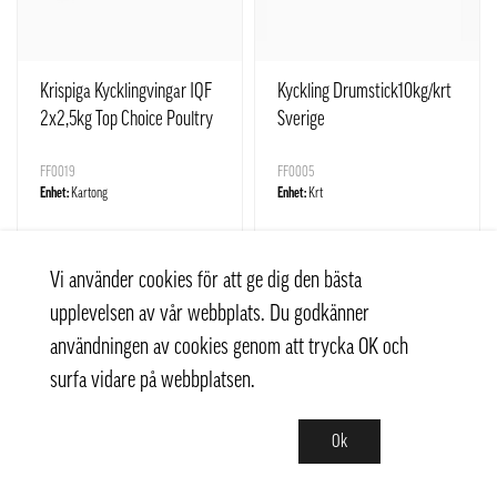
Krispiga Kycklingvingar IQF
Kyckling Drumstick10kg/krt
2x2,5kg Top Choice Poultry
Sverige
EU
FF0019
FF0005
Enhet:
Kartong
Enhet:
Krt
Vi använder cookies för att ge dig den bästa
Läs mer
Läs mer
upplevelsen av vår webbplats. Du godkänner
användningen av cookies genom att trycka OK och
surfa vidare på webbplatsen.
Ok