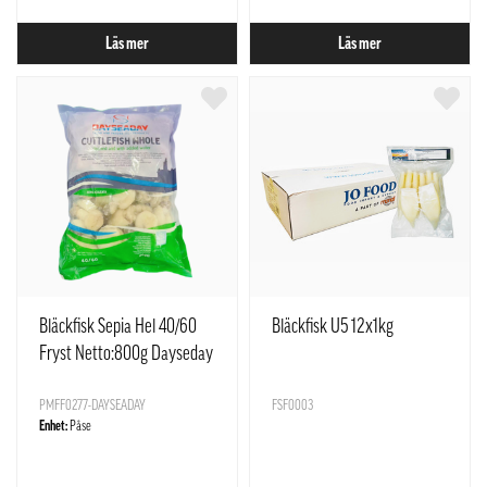
Läs mer
Läs mer
Bläckfisk Sepia Hel 40/60
Bläckfisk U5 12x1kg
Fryst Netto:800g Dayseday
India
PMFF0277-DAYSEADAY
FSF0003
Enhet:
Påse