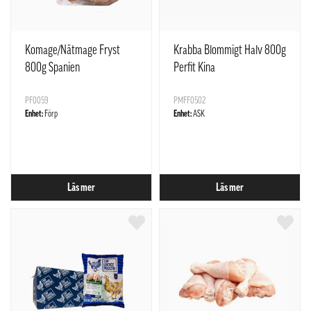
Komage/Nätmage Fryst
Krabba Blommigt Halv 800g
800g Spanien
Perfit Kina
PF0059
PMFF0502
Enhet:
Förp
Enhet:
ASK
Läs mer
Läs mer