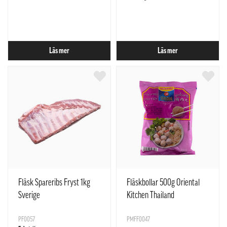
Läs mer
Läs mer
Fläsk Spareribs Fryst 1kg
Fläskbollar 500g Oriental
Sverige
Kitchen Thailand
PF0057
PMFF0047