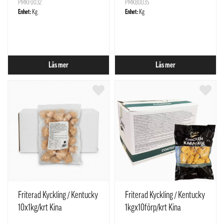
PMKF0032
PMKB0035
Enhet:
Kg
Enhet:
Kg
Läs mer
Läs mer
Friterad Kyckling / Kentucky
Friterad Kyckling / Kentucky
10x1kg/krt Kina
1kgx10förp/krt Kina