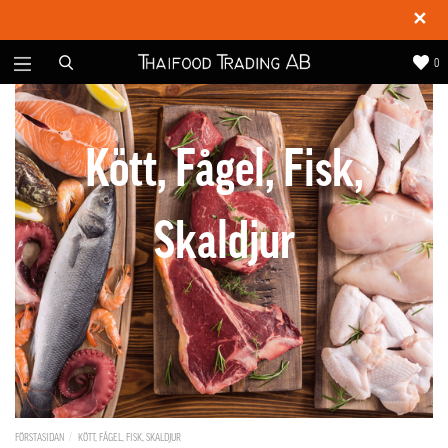
✕
0
Kött, Fågel, Fisk,
Skaldjur
FÖRSTASIDAN
KÖTT, FÅGEL, FISK, SKALDJUR