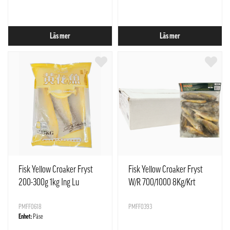
Läs mer
Läs mer
Fisk Yellow Croaker Fryst
Fisk Yellow Croaker Fryst
200-300g 1kg Ing Lu
W/R 700/1000 8Kg/Krt
Asian Choice
PMFF0618
PMFF0393
Enhet:
Påse