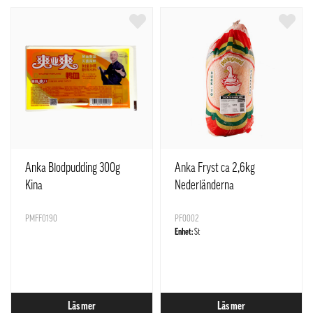
Anka Blodpudding 300g
Anka Fryst ca 2,6kg
Kina
Nederländerna
PMFF0190
PF0002
Enhet:
St
Läs mer
Läs mer