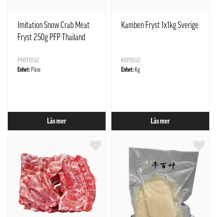
Imitation Snow Crab Meat
Kamben Fryst 1x1kg Sverige
Fryst 250g PFP Thailand
PMFF0142
KKP0042
Enhet:
Påse
Enhet:
Kg
Läs mer
Läs mer