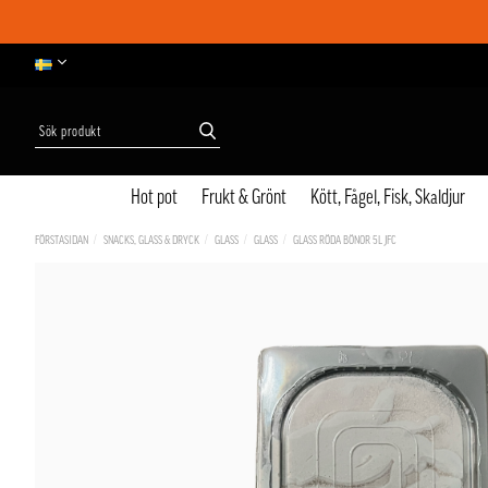
Hot pot
Frukt & Grönt
Kött, Fågel, Fisk, Skaldjur
FÖRSTASIDAN
SNACKS, GLASS & DRYCK
GLASS
GLASS
GLASS RÖDA BÖNOR 5L JFC