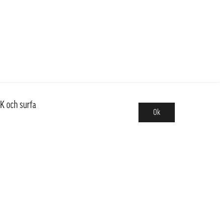
K och surfa
Ok
Sortiment
Hot pot
Frukt & Grönt