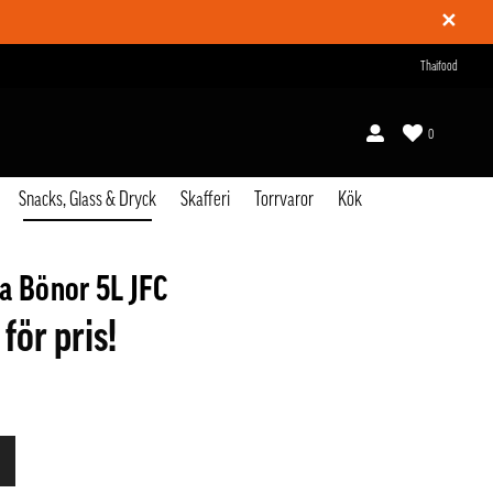
✕
Thaifood
0
Snacks, Glass & Dryck
Skafferi
Torrvaror
Kök
a Bönor 5L JFC
 för pris!