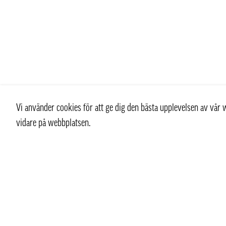
Vi använder cookies för att ge dig den bästa upplevelsen av vå
vidare på webbplatsen.
Kontakt
Kundtjän
+ 46 (0) 8 769 07 10
Kontakt
info@thaifoodtrading.se
Köpvillkor