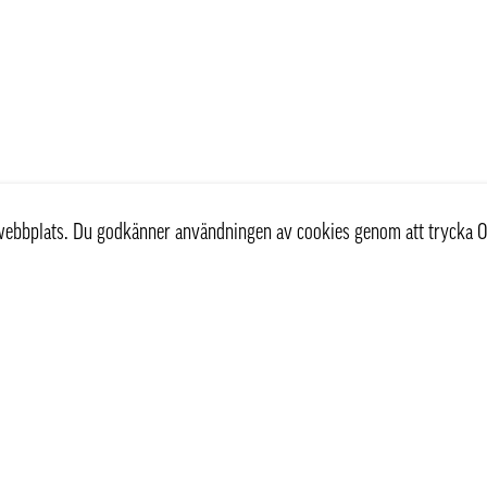
r webbplats. Du godkänner användningen av cookies genom att trycka O
st
Information
Om oss