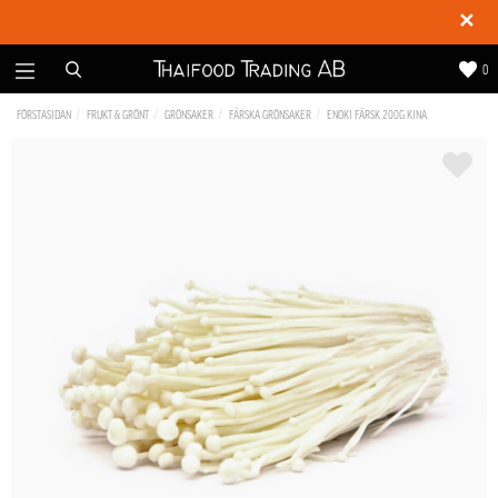
✕
0
FÖRSTASIDAN
FRUKT & GRÖNT
GRÖNSAKER
FÄRSKA GRÖNSAKER
ENOKI FÄRSK 200G KINA