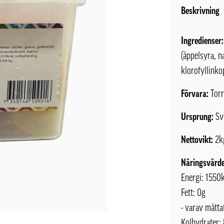
Beskrivning
Ingredienser:
(äppelsyra, n
klorofyllink
Förvara:
Torr
Ursprung:
Sv
Nettovikt:
2k
Näringsvärde
Energi: 1550k
Fett: 0g
- varav mättat
Kolhydrater: