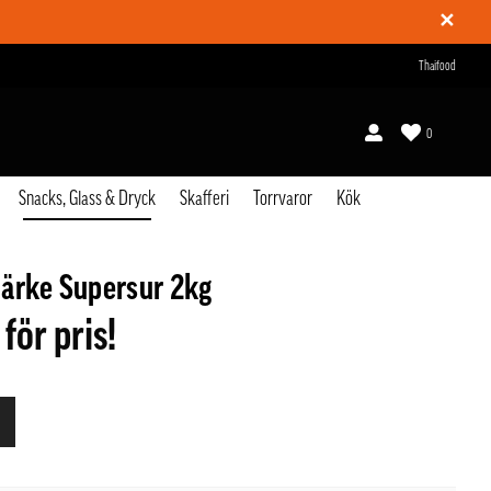
✕
Thaifood
0
Snacks, Glass & Dryck
Skafferi
Torrvaror
Kök
ärke Supersur 2kg
 för pris!