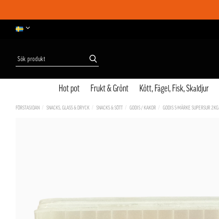
Hot pot
Frukt & Grönt
Kött, Fågel, Fisk, Skaldjur
FÖRSTASIDAN
SNACKS, GLASS & DRYCK
SNACKS & SÖTT
GODIS / KAKOR
GODIS S-MÄRKE SUPERSUR 2KG