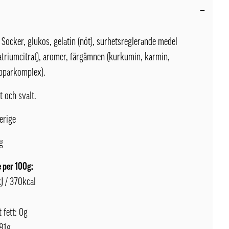
Socker, glukos, gelatin (nöt), surhetsreglerande medel
atriumcitrat), aromer, färgämnen (kurkumin, karmin,
opparkomplex).
t och svalt.
erige
g
 per 100g:
J / 370kcal
 fett: 0g
 81g