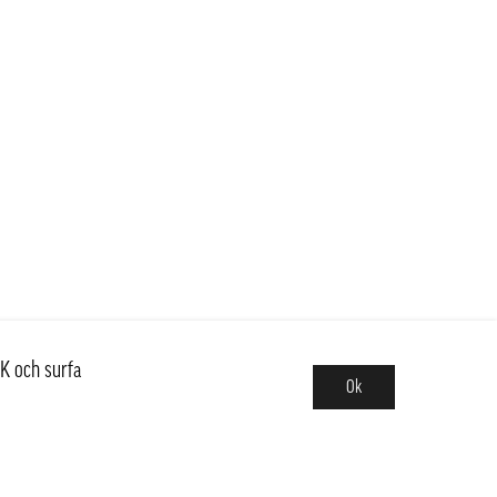
K och surfa
Ok