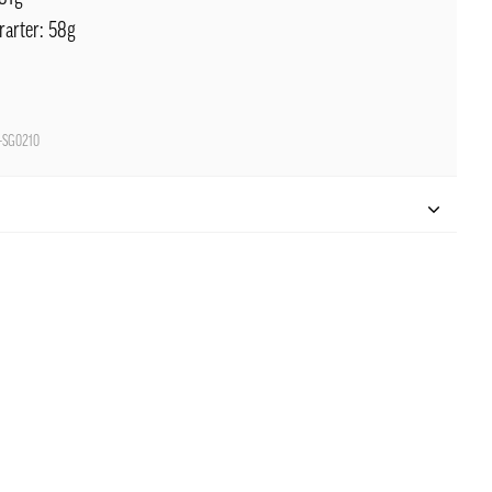
rarter: 58g
-SG0210