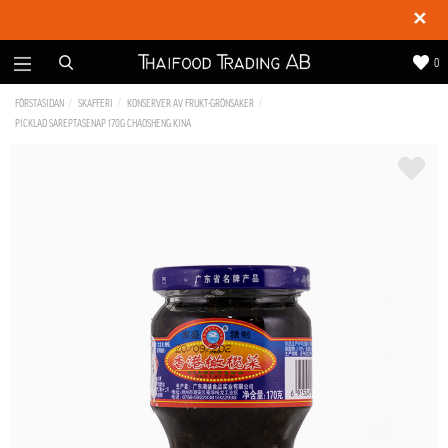
✕
0
FÖRSTASIDAN
SKAFFERI
KONSERVER AV FRUKT-GRÖNSAKER
PICKLAD SAREPTASENAP 170G CHAOSHENG KINA