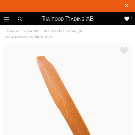
✕
0
FÖRSTASIDAN
SUSHI & POKÉ
SUSHI - KÖTT, FÅGEL, FISK, SKALDJUR
LAX LIMPA FRYST CA.5KG/LÅDA SÄLJS PER KG