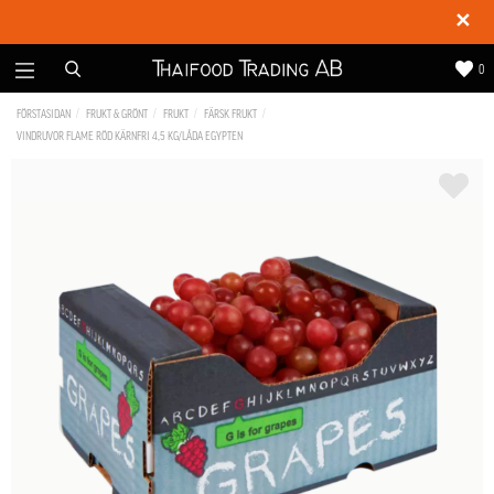
✕
0
FÖRSTASIDAN
FRUKT & GRÖNT
FRUKT
FÄRSK FRUKT
VINDRUVOR FLAME RÖD KÄRNFRI 4,5 KG/LÅDA EGYPTEN